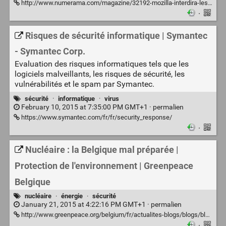
http://www.numerama.com/magazine/32192-mozilla-interdira-les-extensions-non-signees-dans-firefox.html
·
Risques de sécurité informatique | Symantec
- Symantec Corp.
Evaluation des risques informatiques tels que les
logiciels malveillants, les risques de sécurité, les
vulnérabilités et le spam par Symantec.
sécurité
·
informatique
·
virus
February 10, 2015 at 7:35:00 PM GMT+1 ·
permalien
https://www.symantec.com/fr/fr/security_response/
·
Nucléaire : la Belgique mal préparée |
Protection de l'environnement | Greenpeace
Belgique
nucléaire
·
énergie
·
sécurité
January 21, 2015 at 4:22:16 PM GMT+1 ·
permalien
http://www.greenpeace.org/belgium/fr/actualites-blogs/blogs/blog-climat/nuclaire-la-belgique-mal-prpare/blog/51918/
·