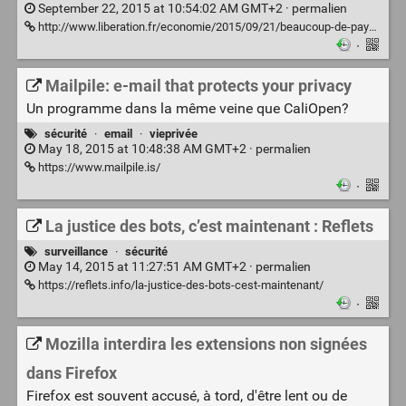
September 22, 2015 at 10:54:02 AM GMT+2 ·
permalien
http://www.liberation.fr/economie/2015/09/21/beaucoup-de-pays-se-font-passer-pour-des-chinois_1387621
·
Mailpile: e-mail that protects your privacy
Un programme dans la même veine que CaliOpen?
sécurité
·
email
·
vieprivée
May 18, 2015 at 10:48:38 AM GMT+2 ·
permalien
https://www.mailpile.is/
·
La justice des bots, c’est maintenant : Reflets
surveillance
·
sécurité
May 14, 2015 at 11:27:51 AM GMT+2 ·
permalien
https://reflets.info/la-justice-des-bots-cest-maintenant/
·
Mozilla interdira les extensions non signées
dans Firefox
Firefox est souvent accusé, à tord, d'être lent ou de