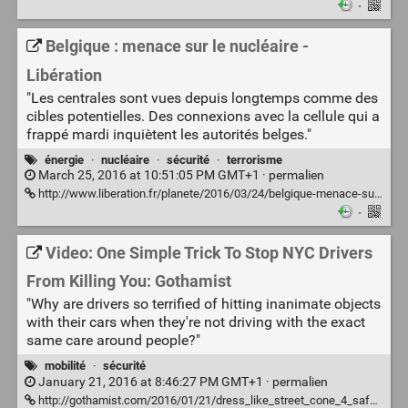
·
Belgique : menace sur le nucléaire -
Libération
"Les centrales sont vues depuis longtemps comme des
cibles potentielles. Des connexions avec la cellule qui a
frappé mardi inquiètent les autorités belges."
énergie
·
nucléaire
·
sécurité
·
terrorisme
March 25, 2016 at 10:51:05 PM GMT+1 ·
permalien
http://www.liberation.fr/planete/2016/03/24/belgique-menace-sur-le-nucleaire_1441874
·
Video: One Simple Trick To Stop NYC Drivers
From Killing You: Gothamist
"Why are drivers so terrified of hitting inanimate objects
with their cars when they're not driving with the exact
same care around people?"
mobilité
·
sécurité
January 21, 2016 at 8:46:27 PM GMT+1 ·
permalien
http://gothamist.com/2016/01/21/dress_like_street_cone_4_safety.php