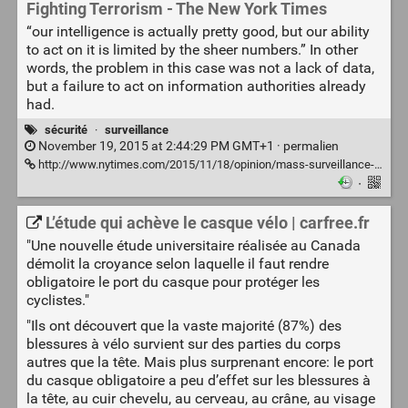
Fighting Terrorism - The New York Times
“our intelligence is actually pretty good, but our ability
to act on it is limited by the sheer numbers.” In other
words, the problem in this case was not a lack of data,
but a failure to act on information authorities already
had.
sécurité
·
surveillance
November 19, 2015 at 2:44:29 PM GMT+1 ·
permalien
http://www.nytimes.com/2015/11/18/opinion/mass-surveillance-isnt-the-answer-to-fighting-terrorism.html
·
L’étude qui achève le casque vélo | carfree.fr
"Une nouvelle étude universitaire réalisée au Canada
démolit la croyance selon laquelle il faut rendre
obligatoire le port du casque pour protéger les
cyclistes."
"Ils ont découvert que la vaste majorité (87%) des
blessures à vélo survient sur des parties du corps
autres que la tête. Mais plus surprenant encore: le port
du casque obligatoire a peu d’effet sur les blessures à
la tête, au cuir chevelu, au cerveau, au crâne, au visage