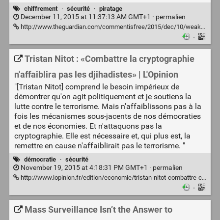
chiffrement
·
sécurité
·
piratage
December 11, 2015 at 11:37:13 AM GMT+1 ·
permalien
http://www.theguardian.com/commentisfree/2015/dec/10/weak-encryption-wont-defeat-terrorists-but-it-will-enable-hackers
·
Tristan Nitot : «Combattre la cryptographie
n'affaiblira pas les djihadistes» | L'Opinion
"[Tristan Nitot] comprend le besoin impérieux de
démontrer qu'on agit politiquement et je soutiens la
lutte contre le terrorisme. Mais n'affaiblissons pas à la
fois les mécanismes sous-jacents de nos démocraties
et de nos économies. Et n'attaquons pas la
cryptographie. Elle est nécessaire et, qui plus est, la
remettre en cause n'affaiblirait pas le terrorisme. "
démocratie
·
sécurité
November 19, 2015 at 4:18:31 PM GMT+1 ·
permalien
http://www.lopinion.fr/edition/economie/tristan-nitot-combattre-cryptographie-n-affaiblira-pas-djihadistes-90772
·
Mass Surveillance Isn’t the Answer to