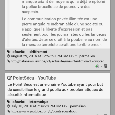
manque criant de moyens qui a déjà empêché
la police bruxelloise de poursuivre des
suspects.
La communication privée illimitée est une
pierre angulaire inébranlable d'une société où
s'applique la liberté d'expression et pas
seulement pour les journalistes ou les lanceurs
d'alertes. Jeter ce droit à la poubelle au nom de
la menace terroriste serait une terrible erreur.
sécurité
·
chiffrement
August 29, 2016 at 12:57:50 PM GMT+2 * ·
permalien
http://datanews.levif.be/ict/actualite/une-interdiction-du-cryptage-n-arretera-pas-les-terroristes/article-opinion-544153.html
·
PointSécu - YouTube
Le Point Sécu est une chaine Youtube ayant pour but
de sensibiliser le grand public aux problématiques de
sécurité informatique
sécurité
·
informatique
July 10, 2016 at 7:34:28 PM GMT+2 ·
permalien
https://www.youtube.com/c/pointsecu/about