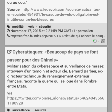
ou au cou."
Source :
http://www.ledevoir.com/societe/actualites-
en-societe/454931/le-casque-de-velo-obligatoire-est-
inutile-contre-les-blessures
mobilité
·
vélo
·
sécurité
November 17, 2015 at 2:21:59 PM GMT+1 ·
permalien
http://carfree.fr/index.php/2015/11/17/letude-qui-acheve-le-casque-velo/
·
Cyberattaques: «Beaucoup de pays se font
passer pour des Chinois»
Militarisation du cyberespace et surveillance de masse:
interview d’un témoin et acteur clé. Bernard Barbier, ex-
directeur technique du renseignement extérieur
français, raconte la guerre qui se joue dans l’ombre
entre Etats.
via
https://twitter.com/pierre_alonso/status/64624043566
1180928
surveillance
·
sécurité