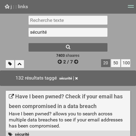
j : : links
Nuage de tags
Mur d'images
Quotidien
Flux RS
7403
shaares
2 / 7
20
50
100
132 résultats taggé
sécurité
Have I been pwned? Check if your email has
been compromised in a data breach
Have I been pwned? allows you to search across
multiple data breaches to see if your email addresses
has been compromised.
sécurité