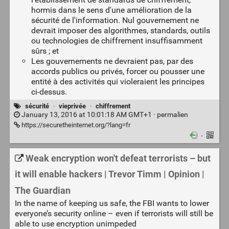
hormis dans le sens d'une amélioration de la
sécurité de l'information. Nul gouvernement ne
devrait imposer des algorithmes, standards, outils
ou technologies de chiffrement insuffisamment
sûrs ; et
Les gouvernements ne devraient pas, par des
accords publics ou privés, forcer ou pousser une
entité à des activités qui violeraient les principes
ci-dessus.
sécurité
·
vieprivée
·
chiffrement
January 13, 2016 at 10:01:18 AM GMT+1 ·
permalien
https://securetheinternet.org/?lang=fr
·
Weak encryption won't defeat terrorists – but
it will enable hackers | Trevor Timm | Opinion |
The Guardian
In the name of keeping us safe, the FBI wants to lower
everyone’s security online – even if terrorists will still be
able to use encryption unimpeded