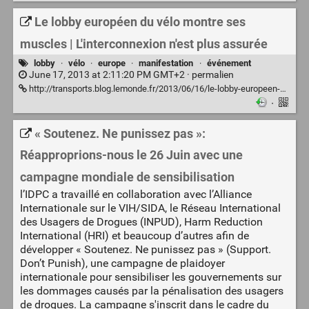
Le lobby européen du vélo montre ses
muscles | L'interconnexion n'est plus assurée
lobby
·
vélo
·
europe
·
manifestation
·
événement
June 17, 2013 at 2:11:20 PM GMT+2 ·
permalien
http://transports.blog.lemonde.fr/2013/06/16/le-lobby-europeen-du-velo-montre-ses-muscles/
·
« Soutenez. Ne punissez pas »:
Réapproprions-nous le 26 Juin avec une
campagne mondiale de sensibilisation
l’IDPC a travaillé en collaboration avec l’Alliance
Internationale sur le VIH/SIDA, le Réseau International
des Usagers de Drogues (INPUD), Harm Reduction
International (HRI) et beaucoup d’autres afin de
développer « Soutenez. Ne punissez pas » (Support.
Don’t Punish), une campagne de plaidoyer
internationale pour sensibiliser les gouvernements sur
les dommages causés par la pénalisation des usagers
de drogues. La campagne s'inscrit dans le cadre du