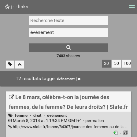
j : : links
Nuage de tags
Mur d'images
Quotidien
Flux RS
7403
shaares
20
50
100
12 résultats taggé
événement
Le 8 mars, célèbre-t-on la journée des
femmes, de la femme? De leurs droits? | Slate.fr
femme
·
droit
·
événement
March 8, 2014 at 1:19:34 PM GMT+1 ·
permalien
http://www.slate.fr/france/84307/journee-des-femmes-ou-de-la-femme-8-mars
·