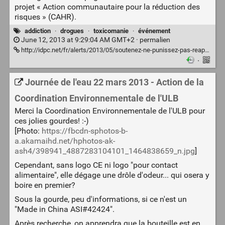
projet « Action communautaire pour la réduction des
risques » (CAHR).
addiction
·
drogues
·
toxicomanie
·
événement
June 12, 2013 at 9:29:04 AM GMT+2 ·
permalien
http://idpc.net/fr/alerts/2013/05/soutenez-ne-punissez-pas-reapproprions-nous-le-26-juin-avec-une-campagne-mondiale-de-sensibilisation
·
Journée de l'eau 22 mars 2013 - Action de la
Coordination Environnementale de l'ULB
Merci la Coordination Environnementale de l'ULB pour
ces jolies gourdes! :-)
[Photo:
https://fbcdn-sphotos-b-
a.akamaihd.net/hphotos-ak-
ash4/398941_4887283104101_1464838659_n.jpg
]
Cependant, sans logo CE ni logo "pour contact
alimentaire", elle dégage une drôle d'odeur... qui osera y
boire en premier?
Sous la gourde, peu d'informations, si ce n'est un
"Made in China ASI#42424".
Après recherche, on apprendra que la bouteille est en