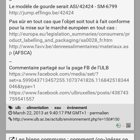
--
Le modèle de gourde serait ASI/42424 - SM-6799
http://jump.effingo.be/42424
Pas sûr en tout cas que l'objet soit tout à fait conforme
pour la mise sur le marché européen en tout cas :
http://europa.eu/legislation_summaries/consumers/pr
oduct_labelling_and_packaging/sa0028_fr.htm
http://www.favv.be/denreesalimentaires/materiaux.as
p
(AFSCA)
--
Commentaire partagé sur la page FB de l'ULB
https://www.facebook.com/media/set/?
set=a.599043713457255.1073741826.116842518344
046&type=1
https://www.facebook.com/ulbruxelles/posts/438743
759541557
ulb
·
alimentation
·
eau
·
événement
March 22, 2013 at 9:40:17 PM GMT+1 ·
permalien
http://www.ulb.ac.be/actulb/environnement.php?e=150#150
·
Les biens communs : comment (co-)gérer ce