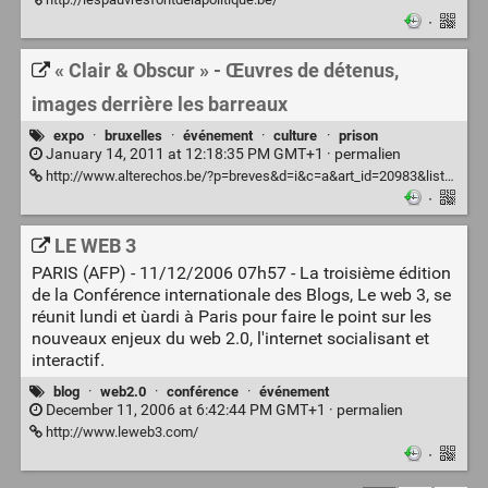
·
« Clair & Obscur » - Œuvres de détenus,
images derrière les barreaux
expo
·
bruxelles
·
événement
·
culture
·
prison
January 14, 2011 at 12:18:35 PM GMT+1 ·
permalien
http://www.alterechos.be/?p=breves&d=i&c=a&art_id=20983&listby=day&art_date=2011_01_14
·
LE WEB 3
PARIS (AFP) - 11/12/2006 07h57 - La troisième édition
de la Conférence internationale des Blogs, Le web 3, se
réunit lundi et ùardi à Paris pour faire le point sur les
nouveaux enjeux du web 2.0, l'internet socialisant et
interactif.
blog
·
web2.0
·
conférence
·
événement
December 11, 2006 at 6:42:44 PM GMT+1 ·
permalien
http://www.leweb3.com/
·