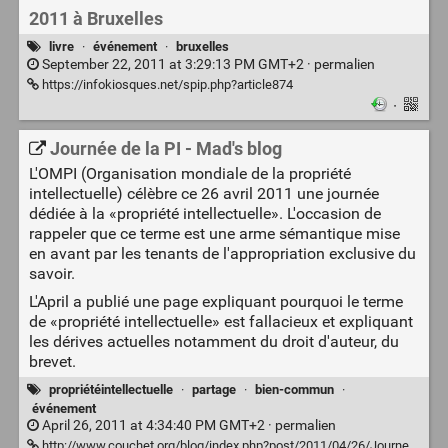
2011 à Bruxelles
livre
·
événement
·
bruxelles
September 22, 2011 at 3:29:13 PM GMT+2 ·
permalien
https://infokiosques.net/spip.php?article874
·
Journée de la PI - Mad's blog
L'OMPI (Organisation mondiale de la propriété
intellectuelle) célèbre ce 26 avril 2011 une journée
dédiée à la «propriété intellectuelle». L'occasion de
rappeler que ce terme est une arme sémantique mise
en avant par les tenants de l'appropriation exclusive du
savoir.
L'April a publié une page expliquant pourquoi le terme
de «propriété intellectuelle» est fallacieux et expliquant
les dérives actuelles notamment du droit d'auteur, du
brevet.
propriétéintellectuelle
·
partage
·
bien-commun
·
événement
April 26, 2011 at 4:34:40 PM GMT+2 ·
permalien
http://www.couchet.org/blog/index.php?post/2011/04/26/Journee-de-la-PI