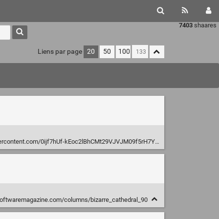
7403
shaares
Liens par page
20
50
100
ntent.com/0ijf7hUf-kEoc2lBhCMt29VJVJM09f5rH7Yt1r3ruEE=w934-h582-no
softwaremagazine.com/columns/bizarre_cathedral_90