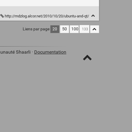
http://mdzlog.alcor.net/2010/10/20/ubuntu-and-qt/
Liens par page
20
50
100
unauté Shaarli ·
Documentation