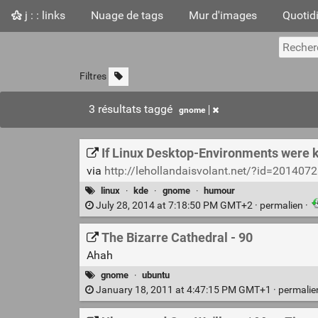
j : : links
Nuage de tags
Mur d'images
Quotid
Filtres
3 résultats taggé
gnome
If Linux Desktop-Environments were k
via
http://lehollandaisvolant.net/?id=20140
linux
·
kde
·
gnome
·
humour
July 28, 2014 at 7:18:50 PM GMT+2 ·
permalien
·
The Bizarre Cathedral - 90
Ahah
gnome
·
ubuntu
January 18, 2011 at 4:47:15 PM GMT+1 ·
permali