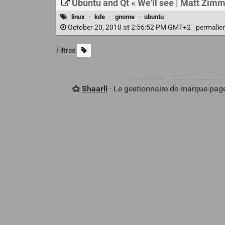
Ubuntu and Qt « We'll see | Matt Zi
linux
·
kde
·
gnome
·
ubuntu
October 20, 2010 at 2:56:52 PM GMT+2 ·
permalie
Filtres
Shaarli
· Le gestionnaire de marque-pag