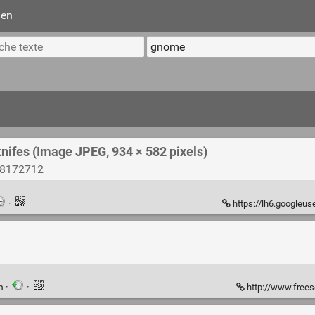
ien
nifes (Image JPEG, 934 × 582 pixels)
728172712
·
https://lh6.googleuserco
en
·
·
http://www.free