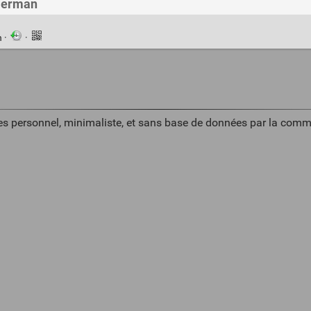
mmerman
n
·
·
es personnel, minimaliste, et sans base de données par la comm