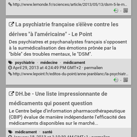
http://www.lemonde.fr/sciences/article/2013/05/13/dsm-5-le-manuel-qui-rend-fou_3176452_1650684.html
·
La psychiatrie française s'élève contre les
dérives "à l'américaine" - Le Point
Des psychiatres et psychanalystes français s'opposent
à la surmédicalisation des émotions prônée par la
"bible" des troubles mentaux, le "DSM".
psychiatrie
·
médecine
·
médicament
April 29, 2013 at 4:24:49 PM GMT+2 ·
permalien
http://www.lepoint.fr/editos-du-point/anne-jeanblanc/la-psychiatrie-francaise-s-eleve-contre-les-derives-a-l-americaine-22-04-2013-1657910_57.php
·
DH.be - Une liste impressionnante de
médicaments qui posent question
Le Centre belge d'information pharmacothérapeutique
(CBIP) évalue de manière indépendante l'efficacité des
médicaments disponibles sur le marché...
médicament
·
santé