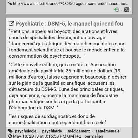
http://www.slate.fr/france/79893/drogues-sans-ordonnance-mode-emploi
·
Psychiatrie : DSM-5, le manuel qui rend fou
"Pétitions, appels au boycott, déclarations et livres
chocs de spécialistes dénonçant un ouvrage
"dangereux" qui fabrique des maladies mentales sans
fondement scientifique et pousse le monde entier à la
consommation de psychotropes... "
"Cette nouvelle édition, qui a coûté à l'Association
américaine de psychiatrie 25 millions de dollars (19
millions d'euros), laisse cependant beaucoup à désirer
sur le plan de la qualité scientifique, accusent les
détracteurs du DSM-5. L'une des principales critiques,
déjà ancienne, concerne la mainmise de l'industrie
pharmaceutique sur les experts participant à
l'élaboration du DSM. "
"les risques de surdiagnostic et donc de
surmédicalisation sont cependant bien réels"
psychologie
·
psychiatrie
·
médicament
·
santémentale
May 18, 2013 at 3:15:58 PM GMT+2 ·
permalien