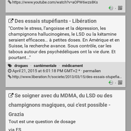
https://www.youtube.com/watch?v=aOPW6wzs8Ks
·
Des essais stupéfiants - Libération
"Contre le stress, l’angoisse et la dépression, les
champignons hallucinogènes, le LSD ou la kétamine
seraient efficaces… à petites doses. En Amérique et en
Suisse, la recherche avance. Sous contrôle, car les
tabous autour des psychédéliques ont la vie dure. Et
pourtant..."
drogues
·
santémentale
·
médicament
April 21, 2015 at 6:01:18 PM GMT+2 * ·
permalien
http://www.liberation.fr/societe/2013/03/15/des-essais-stupefiants_888911
·
Se soigner avec du MDMA, du LSD ou des
champignons magiques, oui c'est possible -
Grazia
Tout est une question de dosage
via FS