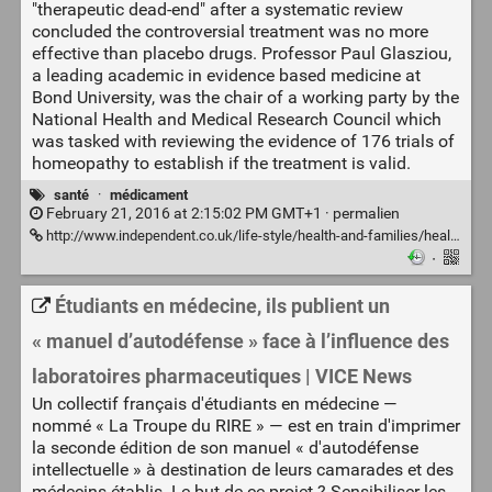
"therapeutic dead-end" after a systematic review
concluded the controversial treatment was no more
effective than placebo drugs. Professor Paul Glasziou,
a leading academic in evidence based medicine at
Bond University, was the chair of a working party by the
National Health and Medical Research Council which
was tasked with reviewing the evidence of 176 trials of
homeopathy to establish if the treatment is valid.
santé
·
médicament
February 21, 2016 at 2:15:02 PM GMT+1 ·
permalien
http://www.independent.co.uk/life-style/health-and-families/health-news/homeopathy-therapeutic-dead-end-systematic-review-no-evidence-it-works-a6884356.html
·
Étudiants en médecine, ils publient un
« manuel d’autodéfense » face à l’influence des
laboratoires pharmaceutiques | VICE News
Un collectif français d'étudiants en médecine —
nommé « La Troupe du RIRE » — est en train d'imprimer
la seconde édition de son manuel « d'autodéfense
intellectuelle » à destination de leurs camarades et des
médecins établis. Le but de ce projet ? Sensibiliser les