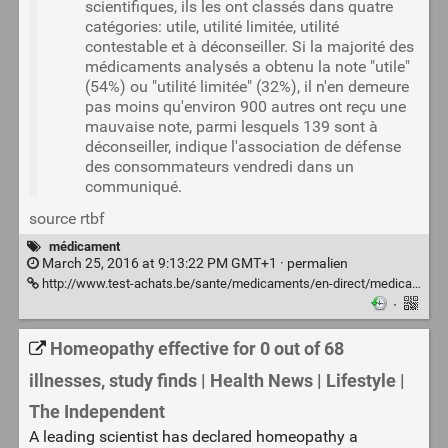
scientifiques, ils les ont classés dans quatre
catégories: utile, utilité limitée, utilité
contestable et à déconseiller. Si la majorité des
médicaments analysés a obtenu la note "utile"
(54%) ou "utilité limitée" (32%), il n'en demeure
pas moins qu'environ 900 autres ont reçu une
mauvaise note, parmi lesquels 139 sont à
déconseiller, indique l'association de défense
des consommateurs vendredi dans un
communiqué.
source rtbf
médicament
March 25, 2016 at 9:13:22 PM GMT+1 ·
permalien
http://www.test-achats.be/sante/medicaments/en-direct/medicaments-sachez-ce-que-vous-prenez/2
·
Homeopathy effective for 0 out of 68
illnesses, study finds | Health News | Lifestyle |
The Independent
A leading scientist has declared homeopathy a