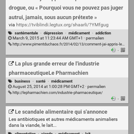
drogue, ou « Pourquoi vous ne pouvez pas juger
autrui, jamais, sous aucun prétexte »
via
https://tviblindi.legtux.org/shaarli/?YMfgug
santémentale
·
dépression
·
médicament
·
addiction
March 9, 2015 at 11:23:44 AM GMT+1 ·
permalien
http://www.pimentduchaos.fr/2014/02/13/comment-jai-appris-lempathie-avec-la-drogue-ou-pourquoi-vous-ne-pouvez-pas-juger-autrui-jamais-sous-aucun-pretexte/
·
La plus grande erreur de l'industrie
pharmaceutiqueLe Pharmachien
business
·
santé
·
médicament
August 25, 2014 at 1:00:28 PM GMT+2 ·
permalien
http://lepharmachien.com/industrie-pharmaceutique/
·
Le scandale alimentaire qui s'annonce
Les antibiotiques et autres médicaments animaliers
dans la viande, le lait...
alimentation
·
viande
·
médicament
·
lait