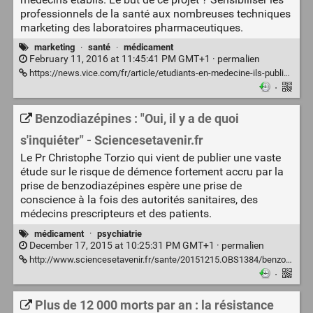
professionnels de la santé aux nombreuses techniques
marketing des laboratoires pharmaceutiques.
marketing
·
santé
·
médicament
February 11, 2016 at 11:45:41 PM GMT+1 ·
permalien
https://news.vice.com/fr/article/etudiants-en-medecine-ils-publient-un-manuel-dautodfense-face-linfluence-des-laboratoires-pharmaceutiques
·
Benzodiazépines : "Oui, il y a de quoi
s'inquiéter" - Sciencesetavenir.fr
Le Pr Christophe Torzio qui vient de publier une vaste
étude sur le risque de démence fortement accru par la
prise de benzodiazépines espère une prise de
conscience à la fois des autorités sanitaires, des
médecins prescripteurs et des patients.
médicament
·
psychiatrie
December 17, 2015 at 10:25:31 PM GMT+1 ·
permalien
http://www.sciencesetavenir.fr/sante/20151215.OBS1384/benzodiazepines-oui-il-y-a-de-quoi-s-inquieter.html
·
Plus de 12 000 morts par an : la résistance