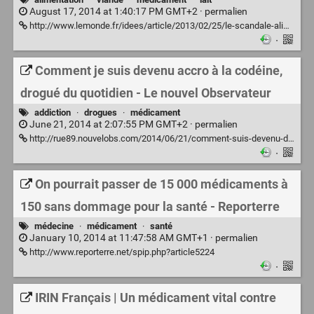
August 17, 2014 at 1:40:17 PM GMT+2 ·
permalien
http://www.lemonde.fr/idees/article/2013/02/25/le-scandale-alimentaire-qui-s-annonce_1838402_3232.html
·
Comment je suis devenu accro à la codéine,
drogué du quotidien - Le nouvel Observateur
addiction
·
drogues
·
médicament
June 21, 2014 at 2:07:55 PM GMT+2 ·
permalien
http://rue89.nouvelobs.com/2014/06/21/comment-suis-devenu-drogue-quotidien-accro-a-codeine-253092
·
On pourrait passer de 15 000 médicaments à
150 sans dommage pour la santé - Reporterre
médecine
·
médicament
·
santé
January 10, 2014 at 11:47:58 AM GMT+1 ·
permalien
http://www.reporterre.net/spip.php?article5224
·
IRIN Français | Un médicament vital contre