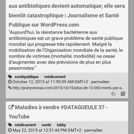
aux antibiotiques devient automatique; elle sera
bientôt catastrophique | Journalisme et Santé
Publique sur WordPress.com
"Aujourd’hui, la résistance bactérienne aux
antibiotiques est un grave problème de santé publique
mondial qui progresse très rapidement. Malgré la
mobilisation de l’Organisation mondiale de la santé, le
nombre de victimes (mortalité, morbidité) ne cesse
d’augmenter, avec des prévisions de plus en plus
pessimistes."
santépublique
·
médicament
October 12, 2015 at 11:50:39 AM GMT+2 ·
permalien
http://jeanyvesnau.com/2015/10/10/plus-de-12-000-morts-par-an-la-resistance-aux-antibiotiques-devient-automatique-et-sera-bientot-catastrophique/
·
Maladies à vendre #DATAGUEULE 37 -
YouTube
médicament
·
santé
·
lobby
May 22, 2015 at 12:31:44 PM GMT+2 ·
permalien