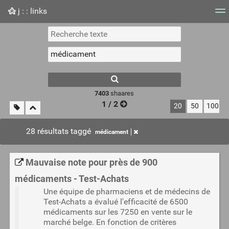
j : : links
Nuage de tags
Mur d'images
Quotidien
Flux RS
7403
shaares
1 / 2
20
50
100
28 résultats taggé
médicament
Mauvaise note pour près de 900
médicaments - Test-Achats
Une équipe de pharmaciens et de médecins de
Test-Achats a évalué l'efficacité de 6500
médicaments sur les 7250 en vente sur le
marché belge. En fonction de critères