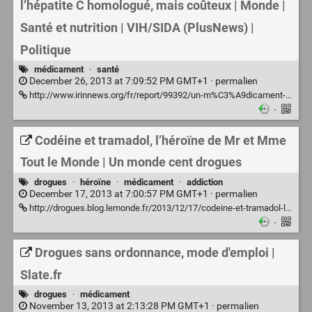
l’hépatite C homologué, mais coûteux | Monde |
Santé et nutrition | VIH/SIDA (PlusNews) |
Politique
médicament
·
santé
December 26, 2013 at 7:09:52 PM GMT+1 ·
permalien
http://www.irinnews.org/fr/report/99392/un-m%C3%A9dicament-vital-contre-l-h%C3%A9patite-c-homologu%C3%A9-mais-co%C3%BBteux
·
Codéine et tramadol, l’héroïne de Mr et Mme
Tout le Monde | Un monde cent drogues
drogues
·
héroïne
·
médicament
·
addiction
December 17, 2013 at 7:00:57 PM GMT+1 ·
permalien
http://drogues.blog.lemonde.fr/2013/12/17/codeine-et-tramadol-lheroine-de-mr-et-mme-tout-le-monde/
·
Drogues sans ordonnance, mode d'emploi |
Slate.fr
drogues
·
médicament
November 13, 2013 at 2:13:28 PM GMT+1 ·
permalien