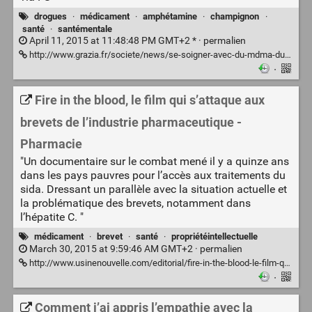
drogues
·
médicament
·
amphétamine
·
champignon
·
santé
·
santémentale
April 11, 2015 at 11:48:48 PM GMT+2 * ·
permalien
http://www.grazia.fr/societe/news/se-soigner-avec-du-mdma-du-lsd-ou-des-champignons-magiques-oui-c-est-possible-752944
·
Fire in the blood, le film qui s’attaque aux
brevets de l’industrie pharmaceutique -
Pharmacie
"Un documentaire sur le combat mené il y a quinze ans
dans les pays pauvres pour l’accès aux traitements du
sida. Dressant un parallèle avec la situation actuelle et
la problématique des brevets, notamment dans
l’hépatite C. "
médicament
·
brevet
·
santé
·
propriétéintellectuelle
March 30, 2015 at 9:59:46 AM GMT+2 ·
permalien
http://www.usinenouvelle.com/editorial/fire-in-the-blood-le-film-qui-s-attaque-aux-brevets-de-l-industrie-pharmaceutique.N321524
·
Comment j’ai appris l’empathie avec la