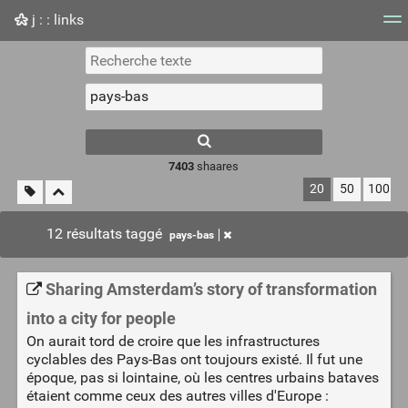
j : : links
Nuage de tags
Mur d'images
Quotidien
Flux RS
7403
shaares
20
50
100
12 résultats taggé
pays-bas
Sharing Amsterdam’s story of transformation
into a city for people
On aurait tord de croire que les infrastructures
cyclables des Pays-Bas ont toujours existé. Il fut une
époque, pas si lointaine, où les centres urbains bataves
étaient comme ceux des autres villes d'Europe :