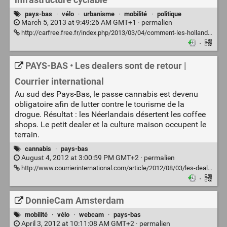
pays-bas
·
vélo
·
urbanisme
·
mobilité
·
politique
March 5, 2013 at 9:49:26 AM GMT+1 ·
permalien
http://carfree.free.fr/index.php/2013/03/04/comment-les-hollandais-ont-obtenu-leur-infrastructure-cyclable/
·
PAYS-BAS • Les dealers sont de retour |
Courrier international
Au sud des Pays-Bas, le passe cannabis est devenu
obligatoire afin de lutter contre le tourisme de la
drogue. Résultat : les Néerlandais désertent les coffee
shops. Le petit dealer et la culture maison occupent le
terrain.
cannabis
·
pays-bas
August 4, 2012 at 3:00:59 PM GMT+2 ·
permalien
http://www.courrierinternational.com/article/2012/08/03/les-dealers-sont-de-retour
·
DonnieCam Amsterdam
mobilité
·
vélo
·
webcam
·
pays-bas
April 3, 2012 at 10:11:08 AM GMT+2 ·
permalien