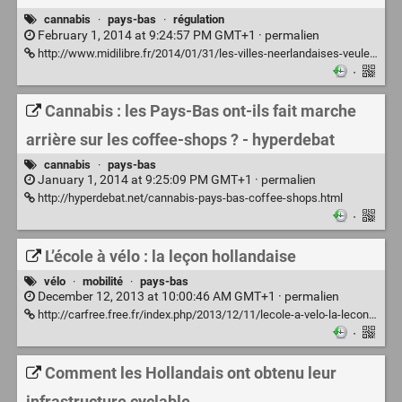
cannabis
·
pays-bas
·
régulation
February 1, 2014 at 9:24:57 PM GMT+1 ·
permalien
http://www.midilibre.fr/2014/01/31/les-villes-neerlandaises-veulent-decriminaliser-la-culture-du-cannabis,816124.php
·
Cannabis : les Pays-Bas ont-ils fait marche
arrière sur les coffee-shops ? - hyperdebat
cannabis
·
pays-bas
January 1, 2014 at 9:25:09 PM GMT+1 ·
permalien
http://hyperdebat.net/cannabis-pays-bas-coffee-shops.html
·
L’école à vélo : la leçon hollandaise
vélo
·
mobilité
·
pays-bas
December 12, 2013 at 10:00:46 AM GMT+1 ·
permalien
http://carfree.free.fr/index.php/2013/12/11/lecole-a-velo-la-lecon-hollandaise/
·
Comment les Hollandais ont obtenu leur
infrastructure cyclable