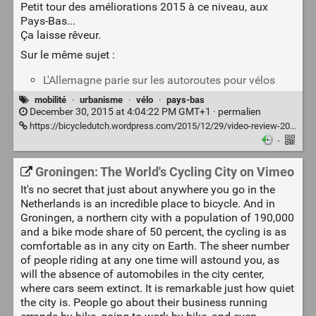
Petit tour des améliorations 2015 à ce niveau, aux
Pays-Bas...
Ça laisse rêveur.
Sur le même sujet :
L'Allemagne parie sur les autoroutes pour vélos
mobilité
·
urbanisme
·
vélo
·
pays-bas
December 30, 2015 at 4:04:22 PM GMT+1 ·
permalien
https://bicycledutch.wordpress.com/2015/12/29/video-review-2015/
·
Groningen: The World's Cycling City on Vimeo
It's no secret that just about anywhere you go in the
Netherlands is an incredible place to bicycle. And in
Groningen, a northern city with a population of 190,000
and a bike mode share of 50 percent, the cycling is as
comfortable as in any city on Earth. The sheer number
of people riding at any one time will astound you, as
will the absence of automobiles in the city center,
where cars seem extinct. It is remarkable just how quiet
the city is. People go about their business running