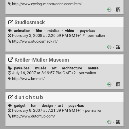
http://www.eyelogue.com/donniecam.html
·
Studiosmack
animation
·
film
·
médias
·
vidéo
·
pays-bas
February 3, 2008 at 2:26:59 PM GMT+1 * ·
permalien
http://www.studiosmack.nl/
·
Kröller-Müller Museum
pays-bas
·
musée
·
art
·
architecture
·
nature
July 16, 2007 at 8:19:57 PM GMT+2 ·
permalien
http://www.kmm.nl/
·
d u t c h t u b
gadget
·
fun
·
design
·
art
·
pays-bas
February 8, 2007 at 7:21:39 PM GMT+1 ·
permalien
http://www.dutchtub.com/
·