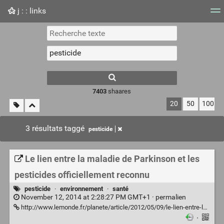
j : : links
Nuage de tags
Mur d'images
Quotidien
Flux RS
7403
shaares
20
50
100
3 résultats taggé
pesticide
Le lien entre la maladie de Parkinson et les
pesticides officiellement reconnu
pesticide
·
environnement
·
santé
November 12, 2014 at 2:28:27 PM GMT+1 ·
permalien
http://www.lemonde.fr/planete/article/2012/05/09/le-lien-entre-la-maladie-de-parkinson-et-les-pesticides-officiellement-reconnu_1698543_3244.html
·