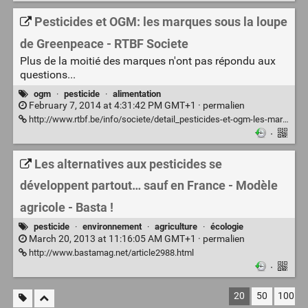
Pesticides et OGM: les marques sous la loupe
de Greenpeace - RTBF Societe
Plus de la moitié des marques n'ont pas répondu aux
questions...
ogm
·
pesticide
·
alimentation
February 7, 2014 at 4:31:42 PM GMT+1 ·
permalien
http://www.rtbf.be/info/societe/detail_pesticides-et-ogm-les-marques-sous-la-loupe-de-greenpeace?id=8194960
·
Les alternatives aux pesticides se
développent partout… sauf en France - Modèle
agricole - Basta !
pesticide
·
environnement
·
agriculture
·
écologie
March 20, 2013 at 11:16:05 AM GMT+1 ·
permalien
http://www.bastamag.net/article2988.html
·
20
50
100