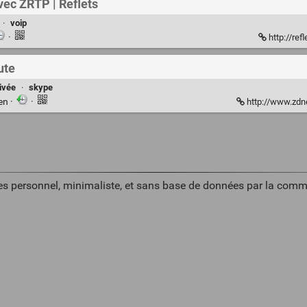
ec ZRTP | Reflets
·
voip
·
http://ref
ute
ivée
·
skype
ien
·
·
http://www.zdne
es personnel, minimaliste, et sans base de données par la comm