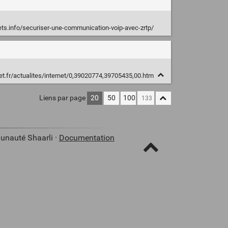
lets.info/securiser-une-communication-voip-avec-zrtp/
t.fr/actualites/internet/0,39020774,39705435,00.htm
Liens par page
20
50
100
unauté Shaarli ·
Documentation