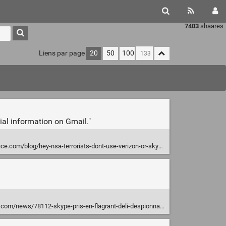
7403
shaares
Liens par page
20
50
100
ial information on Gmail."
.com/blog/hey-nsa-terrorists-dont-use-verizon-or-skype-or-gmail
s/78112-skype-pris-en-flagrant-deli-despionnage-conversations-en-chine.htm