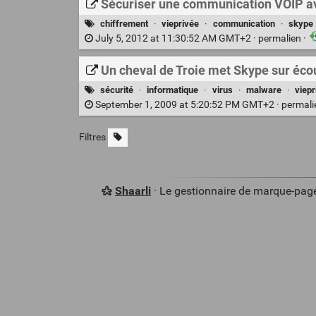
Sécuriser une communication VOIP av
chiffrement
·
vieprivée
·
communication
·
skype
July 5, 2012 at 11:30:52 AM GMT+2 ·
permalien
·
Un cheval de Troie met Skype sur éco
sécurité
·
informatique
·
virus
·
malware
·
viepr
September 1, 2009 at 5:20:52 PM GMT+2 ·
permal
Filtres
Shaarli
· Le gestionnaire de marque-pag