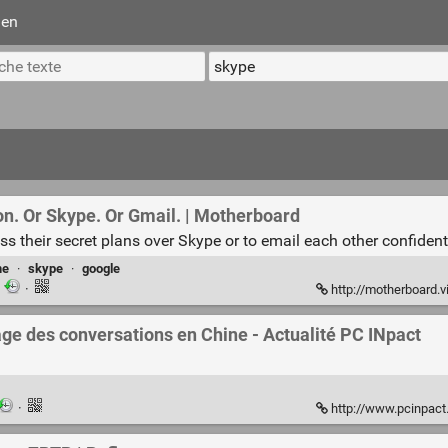
ien
zon. Or Skype. Or Gmail. | Motherboard
ss their secret plans over Skype or to email each other confident
me
·
skype
·
google
·
·
http://motherboard.vice
nage des conversations en Chine - Actualité PC INpact
·
http://www.pcinpact.com/new