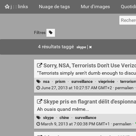
j : : links
Nuage de tags
Mur d'images
Quotid
Filtres
4 résultats taggé
skype
Sorry, NSA, Terrorists Don't Use Veri
"Terrorists simply aren't dumb enough to discu
nsa
·
prism
·
surveillance
·
vieprivée
·
terroris
June 27, 2013 at 10:27:57 AM GMT+2 ·
permalien
Skype pris en flagrant délit d'espion
Ah ouais quand même...
skype
·
chine
·
surveillance
March 9, 2013 at 7:00:38 PM GMT+1 ·
permalien
·