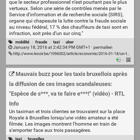
que le secteur professionnel n’est pourtant pas le plus
vertueux. Selon une série de contrôles menés par le
Service d’information et de recherche sociale (SIRS),
organe qui chapeaute la lutte contre la fraude sociale
au niveau fédéral, 17 % des chauffeurs de taxi sont en
infraction, soit près d’un sur cinq."
mobilité
·
fraude
·
taxi
·
uber
January 18, 2016 at 2:42:34 PM GMT+1 ·
permalien
http://www.lesoir.be/1096002/article/economie/2016-01-18/un-taximan-sur-cinq-fraude
·
Mauvais buzz pour les taxis bruxellois après
la diffusion de ces images scandaleuses:
"Espèce de s***, va te faire e***!" (vidéo) - RTL
Info
Un taximan et trois clientes se trouvaient sur la place
Royale à Bruxelles lorsqu'une vidéo amateur a été
filmée. Les images montrent l'homme en train de
s'emporter face aux trois passagères.
taxi
·
bruxelles