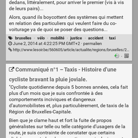
dedans, littéralement, pour arriver le premier (vis à vis
de leurs pairs)...
Alors, quand ils boycottent des systèmes qui mettent
en relation des particuliers qui veulent faire du co-
voiturage ya de quoi se poser des questions...
bruxelles
·
vélo
·
mobilité
·
justice
·
accident
·
taxi
June 2, 2014 at 4:22:25 PM GMT+2 ·
permalien
http://www.lesoir.be/560605/article/actualite/regions/bruxelles/2014-06-02/renverse-volontairement-par-un-taxi-avenue-louise
·
Communiqué n°1 – Taxis - Histoire d’une
cycliste bravant la pluie joviale.
"Cycliste quotidienne depuis 5 bonnes années, cela fait
plus d’un mois que je suis confrontée à des
comportements inciviques et dangereux
d’automobilistes et, plus particulièrement, de taxis de la
Région de Bruxelles-Capitale.
Bien que je clame haut et fort la fuite de propos
généralistes sur telle ou telle catégorie d’usagers de la
route, je suis contrainte de constater que certains