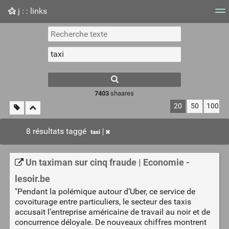
j : : links
Nuage de tags
Mur d'images
Quotidien
Flux RS
7403
shaares
20
50
100
8 résultats taggé
taxi
Un taximan sur cinq fraude | Economie -
lesoir.be
"Pendant la polémique autour d’Uber, ce service de
covoiturage entre particuliers, le secteur des taxis
accusait l’entreprise américaine de travail au noir et de
concurrence déloyale. De nouveaux chiffres montrent