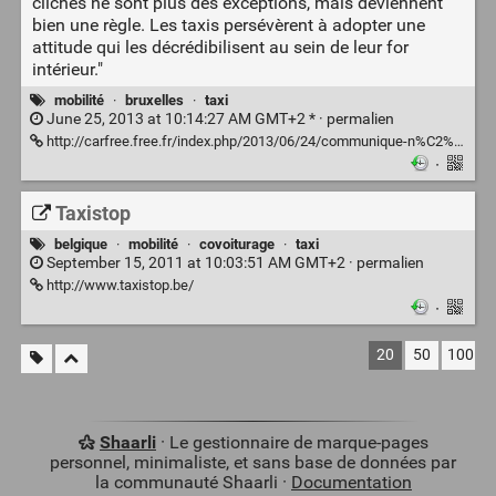
clichés ne sont plus des exceptions, mais deviennent
bien une règle. Les taxis persévèrent à adopter une
attitude qui les décrédibilisent au sein de leur for
intérieur."
mobilité
·
bruxelles
·
taxi
June 25, 2013 at 10:14:27 AM GMT+2 * ·
permalien
http://carfree.free.fr/index.php/2013/06/24/communique-n%C2%B01-taxis/
·
Taxistop
belgique
·
mobilité
·
covoiturage
·
taxi
September 15, 2011 at 10:03:51 AM GMT+2 ·
permalien
http://www.taxistop.be/
·
20
50
100
Shaarli
· Le gestionnaire de marque-pages
personnel, minimaliste, et sans base de données par
la communauté Shaarli ·
Documentation