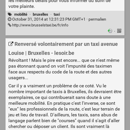
les meilleurs délais pour vous informer du suivi de
votre plainte.
mobilité
·
bruxelles
·
taxi
October 31, 2014 at 12:31:23 PM GMT+1 ·
permalien
http://www.brusselstaxi.be/fr/info
·
Renversé volontairement par un taxi avenue
Louise | Bruxelles - lesoir.be
Révoltant ! Mais le pire est encore... que ce n'est même
pas étonnant quand on voit l’impunité des taximen
face aux respects du code de la route et des autres
usagers...
Car il y a vraiment un problème de ce coté. Vu le
nombre important de taxis à Bruxelles, ils devraient être
exemplaires, ce qui contribuerait sans doute à une
meilleure mobilité. En pratique c'est l'inverse, ce sont
"eux" les professionnels de la route, c'est leur terrain de
jeu et lieu de travail. D'ailleurs, les taxis, sans abus de
langage parlent bien de "courses" quand il s'agit d'aller
chercher ou déposer un client. Ils sont vraiment là