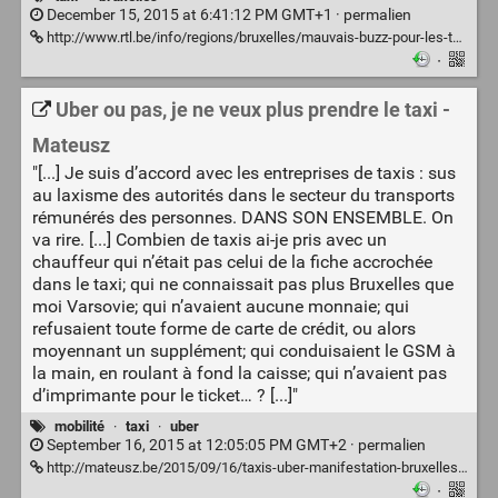
December 15, 2015 at 6:41:12 PM GMT+1 ·
permalien
http://www.rtl.be/info/regions/bruxelles/mauvais-buzz-pour-les-taxis-bruxellois-apres-la-diffusion-de-ces-images-scandaleuses-espece-de-s-va-te-faire-e-video--779268.aspx
·
Uber ou pas, je ne veux plus prendre le taxi -
Mateusz
"[...] Je suis d’accord avec les entreprises de taxis : sus
au laxisme des autorités dans le secteur du transports
rémunérés des personnes. DANS SON ENSEMBLE. On
va rire. [...] Combien de taxis ai-je pris avec un
chauffeur qui n’était pas celui de la fiche accrochée
dans le taxi; qui ne connaissait pas plus Bruxelles que
moi Varsovie; qui n’avaient aucune monnaie; qui
refusaient toute forme de carte de crédit, ou alors
moyennant un supplément; qui conduisaient le GSM à
la main, en roulant à fond la caisse; qui n’avaient pas
d’imprimante pour le ticket… ? [...]"
mobilité
·
taxi
·
uber
September 16, 2015 at 12:05:05 PM GMT+2 ·
permalien
http://mateusz.be/2015/09/16/taxis-uber-manifestation-bruxelles-violence/
·