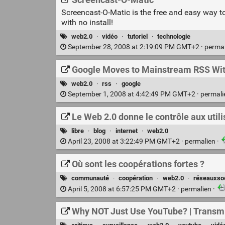
Screencast-O-Matic
Screencast-O-Matic is the free and easy way to
with no install!
web2.0
·
vidéo
·
tutoriel
·
technologie
September 28, 2008 at 2:19:09 PM GMT+2 ·
perma
Google Moves to Mainstream RSS Wi
web2.0
·
rss
·
google
September 1, 2008 at 4:42:49 PM GMT+2 ·
permal
Le Web 2.0 donne le contrôle aux utilis
libre
·
blog
·
internet
·
web2.0
April 23, 2008 at 3:22:49 PM GMT+2 ·
permalien
·
Où sont les coopérations fortes ?
communauté
·
coopération
·
web2.0
·
réseauxso
April 5, 2008 at 6:57:25 PM GMT+2 ·
permalien
·
Why NOT Just Use YouTube? | Transm