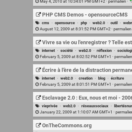
May 4, 2010 at 10:34:01 PM GMT+2 ·
permalien
·
PHP CMS Demos - opensourceCMS
cms
·
opensource
·
php
·
web2.0
·
outil
·
webm
August 12, 2009 at 8:31:52 PM GMT+2 ·
permalie
Vivre sa vie ou l'enregistrer ? Telle es
internet
·
société
·
web2.0
·
réflexion
·
sociolog
February 5, 2009 at 8:02:52 PM GMT+1 ·
permalie
Écrire à l'ère de la distraction perma
internet
·
web2.0
·
creation
·
blog
·
écriture
February 5, 2009 at 8:01:51 PM GMT+1 ·
permalie
Esclavage 2.0 : Eux, nous et moi - 20
vieprivée
·
web2.0
·
réseauxsociaux
·
libertésn
January 22, 2009 at 1:10:07 AM GMT+1 ·
permali
OnTheCommons.org