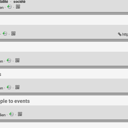
ilité
·
société
ien
·
·
·
·
htt
en
·
·
s
en
·
·
ople to events
lien
·
·