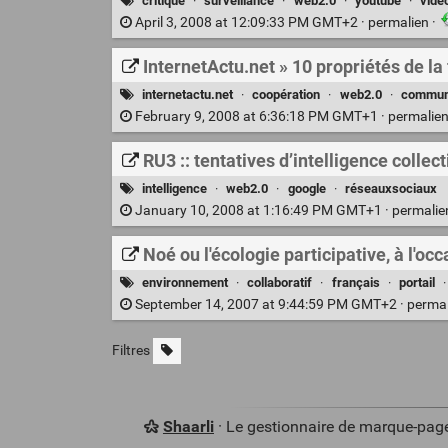
critique
·
surveillance
·
web2.0
·
youtube
·
vidé
April 3, 2008 at 12:09:33 PM GMT+2 ·
permalien
·
InternetActu.net » 10 propriétés de la
internetactu.net
·
coopération
·
web2.0
·
commun
February 9, 2008 at 6:36:18 PM GMT+1 ·
permalie
RU3 :: tentatives d’intelligence colle
intelligence
·
web2.0
·
google
·
réseauxsociaux
January 10, 2008 at 1:16:49 PM GMT+1 ·
permali
Noé ou l'écologie participative, à l'o
environnement
·
collaboratif
·
français
·
portail
September 14, 2007 at 9:44:59 PM GMT+2 ·
perma
Filtres
Shaarli
· Le gestionnaire de marque-pag