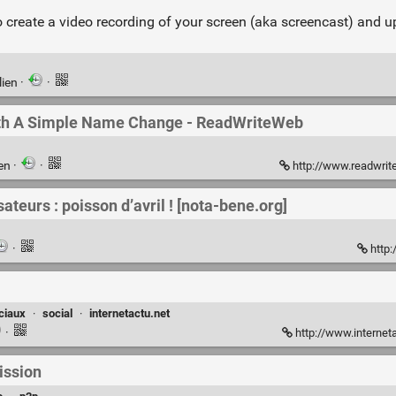
 create a video recording of your screen (aka screencast) and up
lien
·
·
th A Simple Name Change - ReadWriteWeb
ien
·
·
http://www.readwriteweb.co
ateurs : poisson d’avril ! [nota-bene.org]
·
http:
ciaux
·
social
·
internetactu.net
·
http://www.internet
ission