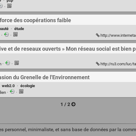
o
·
p2p
·
 force des coopérations faible
auté
·
étude
n
·
·
http://www.internetactu.
ctive et de reseaux ouverts » Mon réseau social est bien 
en
·
·
http://ru3.com/luc/tag/col
ccasion du Grenelle de l'Environnement
·
web2.0
·
écologie
lien
·
·
1 / 2
es personnel, minimaliste, et sans base de données par la comm