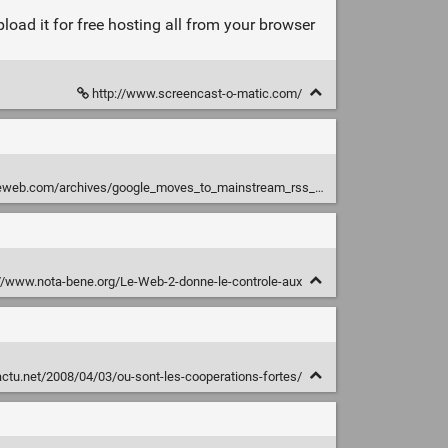
load it for free hosting all from your browser
http://www.screencast-o-matic.com/
m/archives/google_moves_to_mainstream_rss_with_a_simple_name_change.php
//www.nota-bene.org/Le-Web-2-donne-le-controle-aux
actu.net/2008/04/03/ou-sont-les-cooperations-fortes/