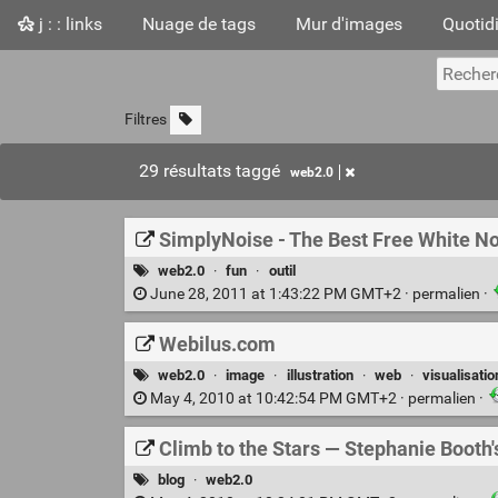
j : : links
Nuage de tags
Mur d'images
Quotid
Filtres
29 résultats taggé
web2.0
SimplyNoise - The Best Free White Noi
web2.0
·
fun
·
outil
June 28, 2011 at 1:43:22 PM GMT+2 ·
permalien
·
Webilus.com
web2.0
·
image
·
illustration
·
web
·
visualisatio
May 4, 2010 at 10:42:54 PM GMT+2 ·
permalien
·
Climb to the Stars — Stephanie Booth'
blog
·
web2.0