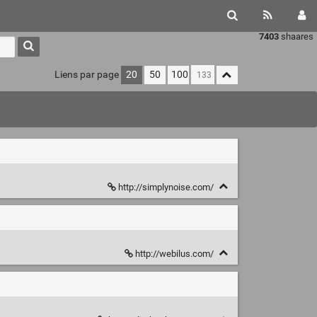
7403
shaares
Liens par page
20
50
100
http://simplynoise.com/
http://webilus.com/