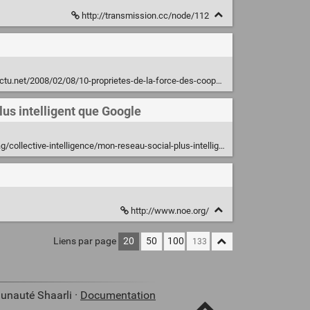
http://transmission.cc/node/112
net/2008/02/08/10-proprietes-de-la-force-des-cooperations-faible/
plus intelligent que Google
lective-intelligence/mon-reseau-social-plus-intelligent-que-google.html
http://www.noe.org/
Liens par page
20
50
100
unauté Shaarli ·
Documentation