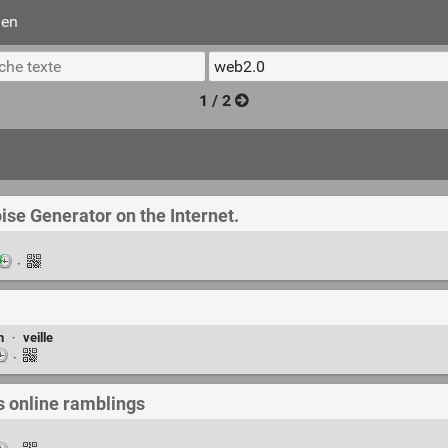
ien
1 / 2
se Generator on the Internet.
·
n
·
veille
·
s online ramblings