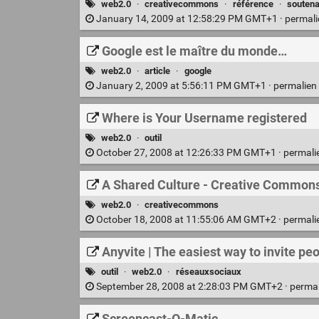
web2.0
·
creativecommons
·
référence
·
soutenab
January 14, 2009 at 12:58:29 PM GMT+1 ·
permal
Google est le maître du monde…
web2.0
·
article
·
google
January 2, 2009 at 5:56:11 PM GMT+1 ·
permalien
Where is Your Username registered
web2.0
·
outil
October 27, 2008 at 12:26:33 PM GMT+1 ·
permali
A Shared Culture - Creative Common
web2.0
·
creativecommons
October 18, 2008 at 11:55:06 AM GMT+2 ·
permali
Anyvite | The easiest way to invite pe
outil
·
web2.0
·
réseauxsociaux
September 28, 2008 at 2:28:03 PM GMT+2 ·
perma