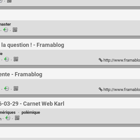
·
aster
n
·
·
t la question ! - Framablog
ie
n
·
·
http://www.framablog
nente - Framablog
n
·
·
http://www.framablog.org/
06-03-29 - Carnet Web Karl
umériques
·
polémique
en
·
·