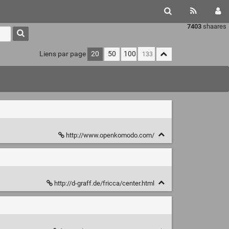
7403
shaares
Liens par page
20
50
100
http://www.openkomodo.com/
http://d-graff.de/fricca/center.html