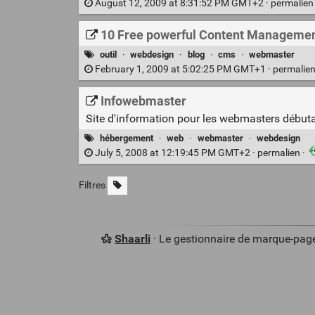
August 12, 2009 at 8:31:52 PM GMT+2 ·
permalie
10 Free powerful Content Manageme
outil
·
webdesign
·
blog
·
cms
·
webmaster
February 1, 2009 at 5:02:25 PM GMT+1 ·
permalie
Infowebmaster
Site d'information pour les webmasters début
hébergement
·
web
·
webmaster
·
webdesign
July 5, 2008 at 12:19:45 PM GMT+2 ·
permalien
·
Filtres
Shaarli
· Le gestionnaire de marque-pag