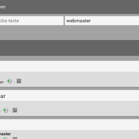
ien
en
·
·
ear
n
·
·
aster