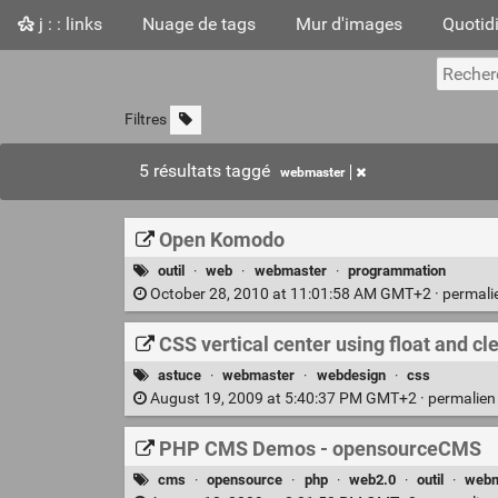
j : : links
Nuage de tags
Mur d'images
Quotid
Filtres
5 résultats taggé
webmaster
Open Komodo
outil
·
web
·
webmaster
·
programmation
October 28, 2010 at 11:01:58 AM GMT+2 ·
permali
CSS vertical center using float and cl
astuce
·
webmaster
·
webdesign
·
css
August 19, 2009 at 5:40:37 PM GMT+2 ·
permalie
PHP CMS Demos - opensourceCMS
cms
·
opensource
·
php
·
web2.0
·
outil
·
webm