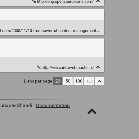
http://php.opensourcecms.com/
t.com/2008/11/10-free-powerful-content-management.html
http://www.infowebmaster.fr/
Liens par page
20
50
100
unauté Shaarli ·
Documentation