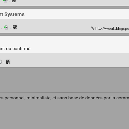
n
·
·
nt Systems
n
·
·
http://woork.blogspo
ant ou confirmé
·
es personnel, minimaliste, et sans base de données par la comm