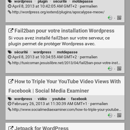
wordpress
·
plugin
·
sécurité
·
motdepasse
April 8, 2013 at 10:42:05 AM GMT+2 ·
permalien
http://wordpress.org/extend/plugins/apocalypse-meow/
·
Fail2ban pour votre installation Wordpress
Si vous avez installé fail2ban sur votre serveur, ce
plugin permet de protéger Wordpress avec.
sécurité
·
wordpress
·
motdepasse
April 8, 2013 at 10:34:55 AM GMT+2 ·
permalien
http://tuxicoman.jesuislibre.net/2013/04/fail2ban-pour-votre-installation-wordpress.html
·
How to Triple Your YouTube Video Views With
Facebook | Social Media Examiner
wordpress
·
vidéo
·
youtube
·
facebook
February 26, 2013 at 11:30:39 AM GMT+1 ·
permalien
http://www.socialmediaexaminer.com/how-to-triple-your-youtube-video-views-with-facebook/
·
Jetpack for WordPress