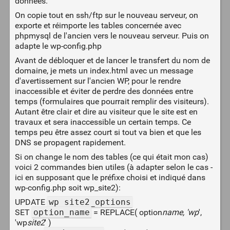
données.
On copie tout en ssh/ftp sur le nouveau serveur, on
exporte et réimporte les tables concernée avec
phpmysql de l'ancien vers le nouveau serveur. Puis on
adapte le wp-config.php
Avant de débloquer et de lancer le transfert du nom de
domaine, je mets un index.html avec un message
d'avertissement sur l'ancien WP, pour le rendre
inaccessible et éviter de perdre des données entre
temps (formulaires que pourrait remplir des visiteurs).
Autant être clair et dire au visiteur que le site est en
travaux et sera inaccessible un certain temps. Ce
temps peu être assez court si tout va bien et que les
DNS se propagent rapidement.
Si on change le nom des tables (ce qui était mon cas)
voici 2 commandes bien utiles (à adapter selon le cas -
ici en supposant que le préfixe choisi et indiqué dans
wp-config.php soit wp_site2):
UPDATE
wp_site2_options
SET
option_name
= REPLACE( option
name, 'wp
',
'wp
site2
' )