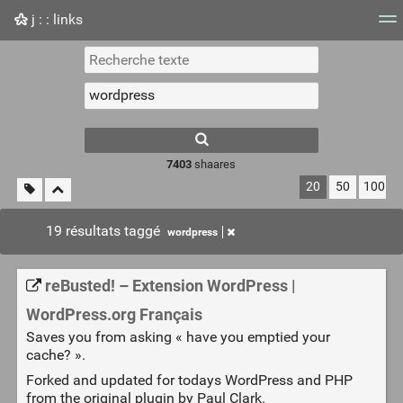
j : : links
Nuage de tags
Mur d'images
Quotidien
Flux RS
7403
shaares
20
50
100
19 résultats taggé
wordpress
reBusted! – Extension WordPress |
WordPress.org Français
Saves you from asking « have you emptied your
cache? ».
Forked and updated for todays WordPress and PHP
from the original plugin by Paul Clark.