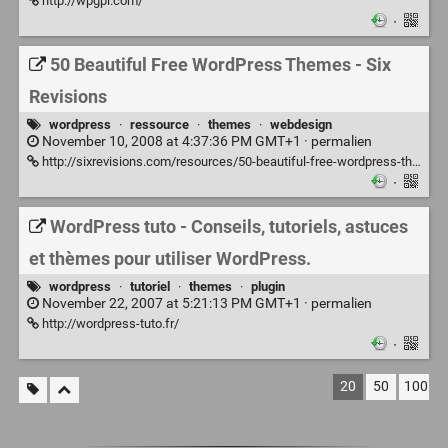
http://wpgpl.com/
·
50 Beautiful Free WordPress Themes - Six
Revisions
wordpress
·
ressource
·
themes
·
webdesign
November 10, 2008 at 4:37:36 PM GMT+1 ·
permalien
http://sixrevisions.com/resources/50-beautiful-free-wordpress-themes/
·
WordPress tuto - Conseils, tutoriels, astuces
et thèmes pour utiliser WordPress.
wordpress
·
tutoriel
·
themes
·
plugin
November 22, 2007 at 5:21:13 PM GMT+1 ·
permalien
http://wordpress-tuto.fr/
·
20
50
100