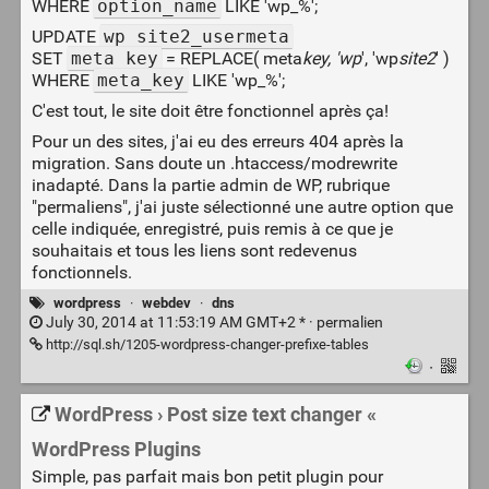
WHERE
option_name
LIKE 'wp_%';
UPDATE
wp_site2_usermeta
SET
meta_key
= REPLACE( meta
key, 'wp
', 'wp
site2
' )
WHERE
meta_key
LIKE 'wp_%';
C'est tout, le site doit être fonctionnel après ça!
Pour un des sites, j'ai eu des erreurs 404 après la
migration. Sans doute un .htaccess/modrewrite
inadapté. Dans la partie admin de WP, rubrique
"permaliens", j'ai juste sélectionné une autre option que
celle indiquée, enregistré, puis remis à ce que je
souhaitais et tous les liens sont redevenus
fonctionnels.
wordpress
·
webdev
·
dns
July 30, 2014 at 11:53:19 AM GMT+2 * ·
permalien
http://sql.sh/1205-wordpress-changer-prefixe-tables
·
WordPress › Post size text changer «
WordPress Plugins
Simple, pas parfait mais bon petit plugin pour