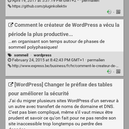
April 19, 2017 at 5:37:19 PM GMT+2 * ·
permalien
https://github.com/pluginkollektiv
·
Comment le créateur de WordPress a vécu la
période la plus productive...
...en organisant son temps autour de phases de
sommeil polyphasiques!
sommeil
·
wordpress
February 24, 2015 at 8:42:43 PM GMT+1 ·
permalien
http://www.express.be/business/fr/hr/comment-le-createur-de-wordpress-a-vecu-la-priode-la-plus-productive-de-sa-vie-en-dormant-6-siestes-par-jour/211363.htm
·
[WordPress] Changer le préfixe des tables
pour améliorer la sécurité
J'ai du migrer plusieurs sites WordPress d'un serveur à
un autre avec transfert de noms de domaine et DNS.
C'est pas bien compliqué, même s'il vaut mieux être
prudent et savoir ce qu'on fait pour ne pas rendre son
site inaccessible trop longtemps ou perdre des