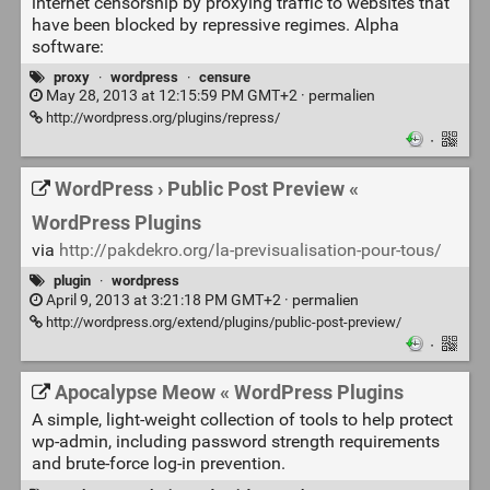
internet censorship by proxying traffic to websites that
have been blocked by repressive regimes. Alpha
software:
proxy
·
wordpress
·
censure
May 28, 2013 at 12:15:59 PM GMT+2 ·
permalien
http://wordpress.org/plugins/repress/
·
WordPress › Public Post Preview «
WordPress Plugins
via
http://pakdekro.org/la-previsualisation-pour-tous/
plugin
·
wordpress
April 9, 2013 at 3:21:18 PM GMT+2 ·
permalien
http://wordpress.org/extend/plugins/public-post-preview/
·
Apocalypse Meow « WordPress Plugins
A simple, light-weight collection of tools to help protect
wp-admin, including password strength requirements
and brute-force log-in prevention.