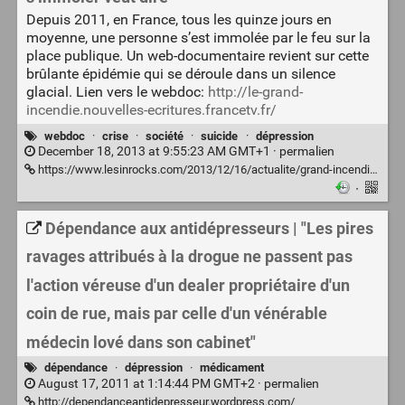
Depuis 2011, en France, tous les quinze jours en
moyenne, une personne s’est immolée par le feu sur la
place publique. Un web-documentaire revient sur cette
brûlante épidémie qui se déroule dans un silence
glacial. Lien vers le webdoc:
http://le-grand-
incendie.nouvelles-ecritures.francetv.fr/
webdoc
·
crise
·
société
·
suicide
·
dépression
December 18, 2013 at 9:55:23 AM GMT+1 ·
permalien
https://www.lesinrocks.com/2013/12/16/actualite/grand-incendie-ce-simmoler-veut-dire-11453351/
·
Dépendance aux antidépresseurs | "Les pires
ravages attribués à la drogue ne passent pas
l'action véreuse d'un dealer propriétaire d'un
coin de rue, mais par celle d'un vénérable
médecin lové dans son cabinet"
dépendance
·
dépression
·
médicament
August 17, 2011 at 1:14:44 PM GMT+2 ·
permalien
http://dependanceantidepresseur.wordpress.com/