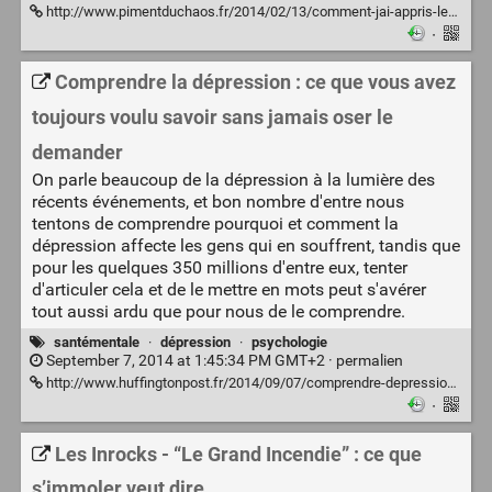
http://www.pimentduchaos.fr/2014/02/13/comment-jai-appris-lempathie-avec-la-drogue-ou-pourquoi-vous-ne-pouvez-pas-juger-autrui-jamais-sous-aucun-pretexte/
·
Comprendre la dépression : ce que vous avez
toujours voulu savoir sans jamais oser le
demander
On parle beaucoup de la dépression à la lumière des
récents événements, et bon nombre d'entre nous
tentons de comprendre pourquoi et comment la
dépression affecte les gens qui en souffrent, tandis que
pour les quelques 350 millions d'entre eux, tenter
d'articuler cela et de le mettre en mots peut s'avérer
tout aussi ardu que pour nous de le comprendre.
santémentale
·
dépression
·
psychologie
September 7, 2014 at 1:45:34 PM GMT+2 ·
permalien
http://www.huffingtonpost.fr/2014/09/07/comprendre-depression-ce-que-vous-avez-toujours-voulu-savoir-sans-jamais-oser-demander_n_5729434.html
·
Les Inrocks - “Le Grand Incendie” : ce que
s’immoler veut dire