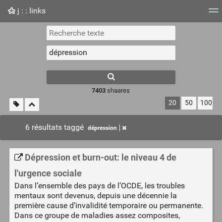
j : : links
Nuage de tags
Mur d'images
Quotidien
Flux RS
7403
shaares
20
50
100
6 résultats taggé
dépression
Dépression et burn-out: le niveau 4 de
l'urgence sociale
Dans l’ensemble des pays de l’OCDE, les troubles
mentaux sont devenus, depuis une décennie la
première cause d’invalidité temporaire ou permanente.
Dans ce groupe de maladies assez composites,