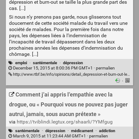
dépression et burn-out se taille la plus grande part des
cas. [...]
Si nous n’y prenons pas garde, nous glisserons tout
doucement de cette société malade du travail vers une
société de malades. Pour la première fois dans notre
pays, les dépenses liées à l’indemnisation de
l’incapacité de travail dépasseront dans les deux
prochaines années les dépenses d’indemnisation du
chômage. [...]
emploi
·
santémentale
·
dépression
December 15, 2015 at 8:00:36 PM GMT+1 ·
permalien
http://www.rtbf.be/info/opinions/detail_depression-et-burn-out-le-niveau-4-de-l-urgence-sociale?id=9165098
·
Comment j’ai appris l’empathie avec la
drogue, ou « Pourquoi vous ne pouvez pas juger
autrui, jamais, sous aucun prétexte »
via
https://tviblindi.legtux.org/shaarli/?YMfgug
santémentale
·
dépression
·
médicament
·
addiction
March 9, 2015 at 11:23:44 AM GMT+1 ·
permalien