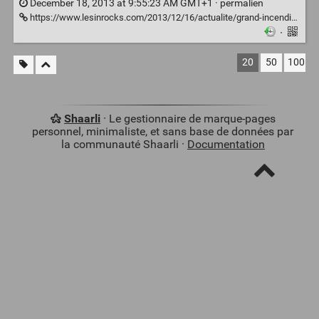
December 18, 2013 at 9:55:23 AM GMT+1 ·
permalien
https://www.lesinrocks.com/2013/12/16/actualite/grand-incendie-ce-simmoler-veut-dire-11453351/
·
20
50
100
Shaarli
· Le gestionnaire de marque-pages
personnel, minimaliste, et sans base de données par
la communauté Shaarli ·
Documentation