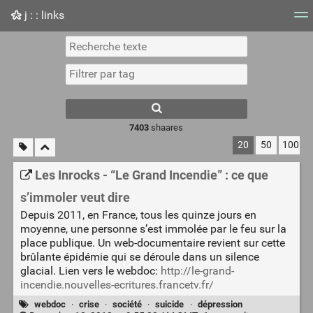
j : : links
Nuage de tags
Mur d'images
Quotidien
Flux RS
7403
shaares
20
50
100
Les Inrocks - “Le Grand Incendie” : ce que
s’immoler veut dire
Depuis 2011, en France, tous les quinze jours en
moyenne, une personne s’est immolée par le feu sur la
place publique. Un web-documentaire revient sur cette
brûlante épidémie qui se déroule dans un silence
glacial. Lien vers le webdoc:
http://le-grand-
incendie.nouvelles-ecritures.francetv.fr/
webdoc
·
crise
·
société
·
suicide
·
dépression