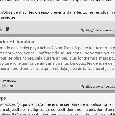
s’observent sur les oiseaux présents dans les zones les plus i
 insectes.
·
http://theconversation.
rte» - Libération
de de vie des pays riches ? Non. Dans à peine trente ans, la pl
 me souviens, avant, il suffisait de sauter dans une voiture pour 
our les plus riches, cela durera un peu plus longtemps, mais pou
oiture folle qui foncerait dans un mur. Du coup, les gens se de
 à bord d’une voiture qui s’est déjà jetée de la falaise et je pen
·
interview
·
·
https://www.liberation.f
ope
n-track.eu/
), qui vient d’achever une semaine de mobilisation eur
rs objectifs climatiques. Le collectif demande la création d’un 
isée. Il réclame également que « cesse la discrimination dont le 