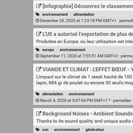
[Infographie] Découvrez le classement
environnement
·
alimentation
December 26, 2020 at 1:23:18 PM GMT+1 ·
permal
L’UE a autorisé l’exportation de plus d
Produites en Europe, où leur utilisation est int
europe
·
environnement
September 11, 2020 at 7:55:51 AM GMT+2 ·
perma
VIANDE ET CLIMAT : L'EFFET BŒUF -
L'impact sur le climat de 1 steak haché de 10
lapin, 884 gr de poulet ou encore 30 œufs moy
alimentation
·
environnement
March 4, 2020 at 3:07:54 PM GMT+1 * ·
permalien
Background Noises • Ambient Sounds 
Thanks to its sound quality and unique audio
son
·
environnement
·
générateur