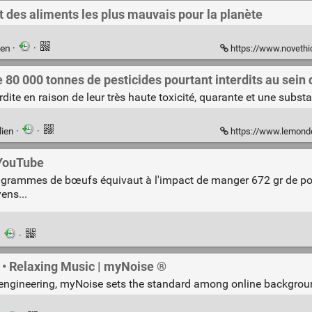
 des aliments les plus mauvais pour la planète
ien
·
·
https://www.novethic.fr/actualite/info
e 80 000 tonnes de pesticides pourtant interdits au sein 
erdite en raison de leur très haute toxicité, quarante et une subs
lien
·
·
https://www.lemonde.fr/planete/article/2020/09
 YouTube
0 grammes de bœufs équivaut à l'impact de manger 672 gr de por
ens...
·
·
• Relaxing Music | myNoise ®
 engineering, myNoise sets the standard among online backgro