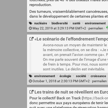
reproduction.
Des tumeurs, vraisemblablement cancéreuses, 
dans le développement de certaines plantes et
nucléaire
·
biodiversité
·
santé
·
environnement
May 22, 2019 at 3:29:13 PM GMT+2 ·
permalien
·
«Le scénario de l’effondrement l’empo
Avons-nous un moyen de maintenir le mo
la mémoire collective, on se dira : «Je
avant, on prenait l’avion comme ça». P
On me parle souvent de l’image d’une v
de frein à temps. Pour moi, nous sommes
sont inutiles. Le déclin est inévitable.
environnement
·
écologie
·
société
·
croissance
October 1, 2018 at 2:30:13 PM GMT+2 ·
permalien
Les trains de nuit se réveillent en Eur
Pour le collectif Back on Track (
https://back-o
donc permettre aux pays européens de tenir leu
nuit avec une plateforme de réservation harmon