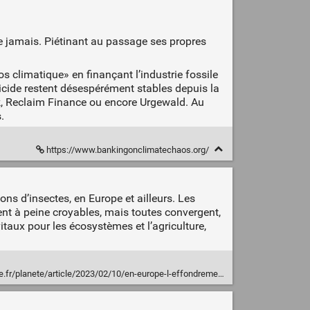
que jamais. Piétinant au passage ses propres
climatique» en finançant l’industrie fossile
icide restent désespérément stables depuis la
ck, Reclaim Finance ou encore Urgewald. Au
.
https://www.bankingonclimatechaos.org/
ns d’insectes, en Europe et ailleurs. Les
ent à peine croyables, mais toutes convergent,
taux pour les écosystèmes et l’agriculture,
e/2023/02/10/en-europe-l-effondrement-des-populations-d-insectes-est-vertigineux_6161277_3244.html