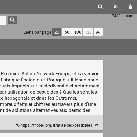
7403
shaares
Liens par page
20
50
100
e Pesticide Action Network Europe, et sa version
La Fabrique Écologique. Pourquoi utilisons-nous
, quels impacts sur la biodiversité et notamment
eur utilisation de pesticides ? Quelles sont les
nce hexagonale et dans les Outre-mer,
breux faits et chiffres au travers plus d'une
nt de solutions alternatives aux pesticides.
https://fr.boell.org/fr/atlas-des-pesticides