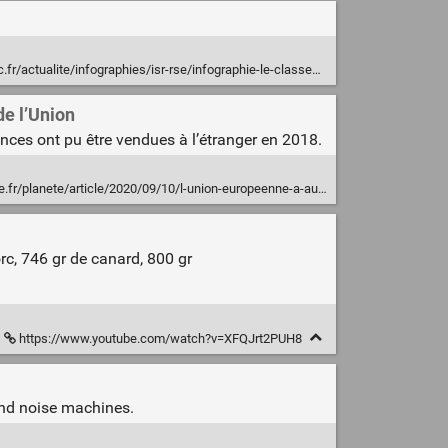
graphies/isr-rse/infographie-le-classement-des-aliments-les-plus-mauvais-pour-la-planete-149311.html
de l’Union
tances ont pu être vendues à l’étranger en 2018.
/10/l-union-europeenne-a-autorise-l-exportation-de-plus-de-80-000-tonnes-de-pesticides-interdits-en-2018_6051607_3244.html
c, 746 gr de canard, 800 gr
https://www.youtube.com/watch?v=XFQJrt2PUH8
und noise machines.