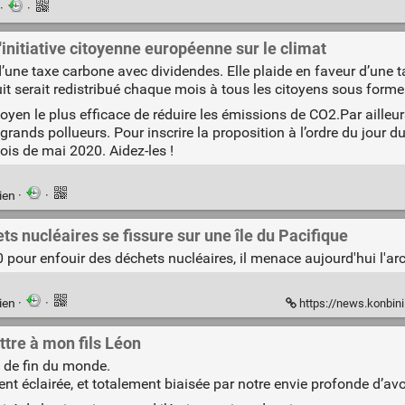
·
·
'initiative citoyenne européenne sur le climat
’une taxe carbone avec dividendes. Elle plaide en faveur d’une t
t serait redistribué chaque mois à tous les citoyens sous forme
moyen le plus efficace de réduire les émissions de CO2.Par aille
 grands pollueurs. Pour inscrire la proposition à l’ordre du jour
mois de mai 2020. Aidez-les !
ien
·
·
 nucléaires se fissure sur une île du Pacifique
 pour enfouir des déchets nucléaires, il menace aujourd'hui l'arc
ien
·
·
https://news.konbini.com/planete/construit-
ttre à mon fils Léon
 de fin du monde.
nt éclairée, et totalement biaisée par notre envie profonde d’avo