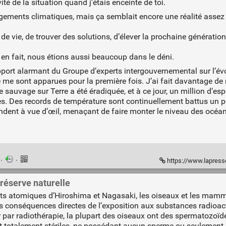
ité de la situation quand j’étais enceinte de toi.
ments climatiques, mais ça semblait encore une réalité assez 
e vie, de trouver des solutions, d’élever la prochaine génératio
en fait, nous étions aussi beaucoup dans le déni.
pport alarmant du Groupe d’experts intergouvernemental sur l’év
me sont apparues pour la première fois. J’ai fait davantage de re
e sauvage sur Terre a été éradiquée, et à ce jour, un million d’es
ées. Des records de température sont continuellement battus un 
ondent à vue d’œil, menaçant de faire monter le niveau des océan
n
·
·
https://www.lapresse.ca/debats/op
réserve naturelle
atomiques d’Hiroshima et Nagasaki, les oiseaux et les mammifè
s conséquences directes de l’exposition aux substances radioactive
par radiothérapie, la plupart des oiseaux ont des spermatozoïd
t totalement stériles, ne possédant aucun sperme ou seulement