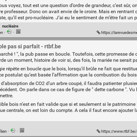
vous voyez, tout est une question d’ordre de grandeur, c’est sûr, on
notre professeur. Donc on avait envie de le croire. Mais en rentran
e, qu’il est pro-nucléaire. J’ai eu le sentiment de m’être fait un p
·
nucléaire
en
·
·
https://larevuedesmedias.ina.fr
le pas si parfait - rtbf.be
marché ! ", la pub passe en boucle. Toutefois, cette promesse de
de un moment, histoire de voir si, des fois, la mariée ne serait pas
e répète en boucle que le bois, lorsqu’il brûle ne fait que restitu
ur ce postulat qu’est basée l’affirmation que la combustion du boi
 d’absorption de CO2 d’un arbre coupé, il faudra patienter plusie
récédent. On parle dans ce cas de figure de " dette carbone ". Vu
mettre.
ble bois n’est en fait valide que si et seulement si le patrimoine
ue centrale, on est loin du compte. A cela il faut encore ajouter 
lien
·
·
https://www.rtbf.be/arti