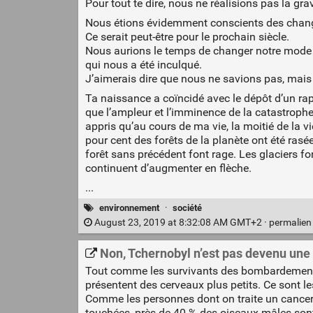
Pour tout te dire, nous ne réalisions pas la grav
Nous étions évidemment conscients des change
Ce serait peut-être pour le prochain siècle.
Nous aurions le temps de changer notre mode d
qui nous a été inculqué.
J’aimerais dire que nous ne savions pas, mais 
Ta naissance a coïncidé avec le dépôt d’un ra
que l’ampleur et l’imminence de la catastrophe 
appris qu’au cours de ma vie, la moitié de la vi
pour cent des forêts de la planète ont été ras
forêt sans précédent font rage. Les glaciers f
continuent d’augmenter en flèche.
...
environnement
·
société
August 23, 2019 at 8:32:08 AM GMT+2 ·
permalie
Non, Tchernobyl n’est pas devenu une 
Tout comme les survivants des bombardements 
présentent des cerveaux plus petits. Ce sont le
Comme les personnes dont on traite un cancer 
touchées, près de 40 % des oiseaux mâles son