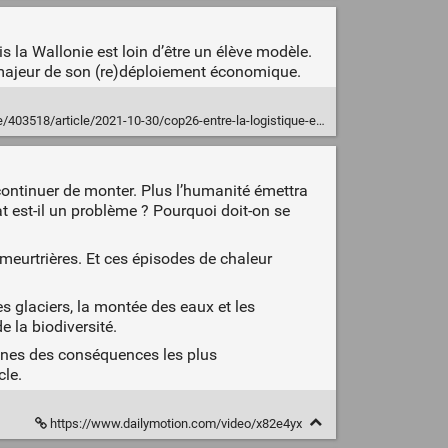
 la Wallonie est loin d’être un élève modèle.
 majeur de son (re)déploiement économique.
rticle/2021-10-30/cop26-entre-la-logistique-et-le-climat-la-wallonie-doit-choisir
 continuer de monter. Plus l’humanité émettra
t est-il un problème ? Pourquoi doit-on se
meurtrières. Et ces épisodes de chaleur
es glaciers, la montée des eaux et les
 la biodiversité.
aines des conséquences les plus
cle.
https://www.dailymotion.com/video/x82e4yx