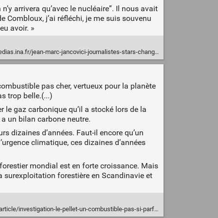
 n’y arrivera qu’avec le nucléaire”. Il nous avait
t de Combloux, j’ai réfléchi, je me suis souvenu
eu avoir. »
/jean-marc-jancovici-journalistes-stars-changement-climatique-ski-combloux-lobbying
 combustible pas cher, vertueux pour la planète
 trop belle.(...)
er le gaz carbonique qu’il a stocké lors de la
s a un bilan carbone neutre.
urs dizaines d’années. Faut-il encore qu’un
 l’urgence climatique, ces dizaines d’années
 forestier mondial est en forte croissance. Mais
la surexploitation forestière en Scandinavie et
cle/investigation-le-pellet-un-combustible-pas-si-parfait-11135734