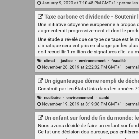
January 9, 2020 at 7:10:48 PM GMT+1 ·
permalien
Taxe carbone et dividende - Soutenir l
Une initiative citoyenne européenne à propos d
augmenterait progressivement et dont le produi
Une étude a révélé que ce type de taxe est le 
climatique seraient pris en charge par les plus
doit recueillir 1 million de signatures d’ici au 
climat
·
justice
·
environnement
·
fiscalité
November 28, 2019 at 2:22:02 PM GMT+1 ·
permal
Un gigantesque dôme rempli de déchets
Construit par les États-Unis dans les années 70
nucléaire
·
environnement
·
santé
November 19, 2019 at 3:19:08 PM GMT+1 ·
permal
Un enfant sur fond de fin du monde: le
Nous avons décidé de faire un enfant sur fond
Ce fut une décision douloureuse, pas entièreme