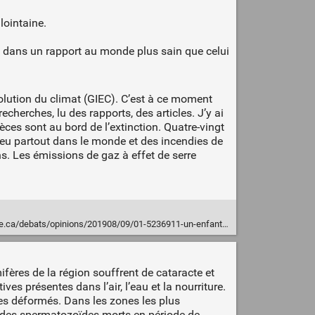
lointaine.
n dans un rapport au monde plus sain que celui
olution du climat (GIEC). C’est à ce moment
cherches, lu des rapports, des articles. J’y ai
pèces sont au bord de l’extinction. Quatre-vingt
peu partout dans le monde et des incendies de
s. Les émissions de gaz à effet de serre
inions/201908/09/01-5236911-un-enfant-sur-fond-de-fin-du-monde-lettre-a-mon-fils-leon.php
res de la région souffrent de cataracte et
s présentes dans l’air, l’eau et la nourriture.
es déformés. Dans les zones les plus
 des spermatozoïdes morts en période de