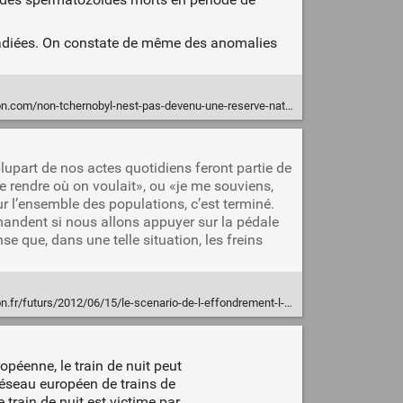
rradiées. On constate de même des anomalies
com/non-tchernobyl-nest-pas-devenu-une-reserve-naturelle-58335
upart de nos actes quotidiens feront partie de
se rendre où on voulait», ou «je me souviens,
r l’ensemble des populations, c’est terminé.
mandent si nous allons appuyer sur la pédale
se que, dans une telle situation, les freins
r/futurs/2012/06/15/le-scenario-de-l-effondrement-l-emporte_826664
opéenne, le train de nuit peut
réseau européen de trains de
train de nuit est victime par