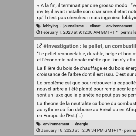
« À la fin, il terminait par dire grosso modo : “
invité, il avait installé son charisme, il était 
qu’il n’est pas chercheur mais ingénieur lobbyist
lobbying
·
journalisme
·
climat
·
environnement
February 1, 2023 at 9:12:00 AM GMT+1 * ·
permali
#Investigation : le pellet, un combustib
"Le pellet renouvelable, durable, belge et bon 
et l’économie nationale mérite que l’on s’y attar
La filière du bois de chauffage et du bois énergi
croissance de l’arbre dont il est issu. C’est s
Le problème est que pour retrouver la capacité
nouvel arbre ait été planté pour remplacer le p
sont un luxe que la planète ne peut pas se per
La théorie de la neutralité carbone du combusti
au rythme où l’on déboise au Brésil ou en Afriq
en Europe de l’Est.(...)
environnement
·
énergie
January 18, 2023 at 12:39:34 PM GMT+1 * ·
perma