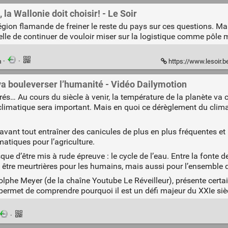
 la Wallonie doit choisir! - Le Soir
gion flamande de freiner le reste du pays sur ces questions. Mais
elle de continuer de vouloir miser sur la logistique comme pôle
n
·
·
https://www.lesoir.be/403518/a
 bouleverser l’humanité - Vidéo Dailymotion
rés… Au cours du siècle à venir, la température de la planète va
 climatique sera important. Mais en quoi ce dérèglement du clima
vant tout entraîner des canicules de plus en plus fréquentes et 
tiques pour l’agriculture.
ue d’être mis à rude épreuve : le cycle de l’eau. Entre la fonte d
être meurtrières pour les humains, mais aussi pour l’ensemble de
olphe Meyer (de la chaîne Youtube Le Réveilleur), présente cert
rmet de comprendre pourquoi il est un défi majeur du XXIe siè
·