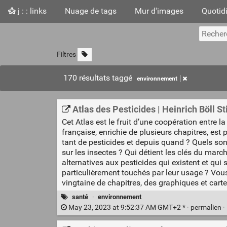
j : : links
Nuage de tags
Mur d'images
Quotid
Filtres
170 résultats taggé
environnement
Atlas des Pesticides | Heinrich Böll St
Cet Atlas est le fruit d’une coopération entre 
française, enrichie de plusieurs chapitres, est
tant de pesticides et depuis quand ? Quels sont
sur les insectes ? Qui détient les clés du march
alternatives aux pesticides qui existent et qui
particulièrement touchés par leur usage ? Vous
vingtaine de chapitres, des graphiques et carte
santé
·
environnement
May 23, 2023 at 9:52:37 AM GMT+2 * ·
permalien
·