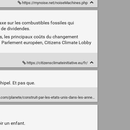
https://mynoise.net/noiseMachines.php
axe sur les combustibles fossiles qui
 de dividendes.
urs, les principaux coûts du changement
 du Parlement européen, Citizens Climate Lobby
https://citizensclimateinitiative.eu/fr/
hipel. Et pas que.
par-les-etats-unis-dans-les-annees-70-pour-enfouir-des-dechets-nucleaires-il-menace-aujourdhui-larchipel-et-pas-que/
ir un enfant.