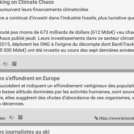
king on Climate Chaos
ursuivent leurs financements climaticides
e a continué d’investir dans l’industrie fossile, plus lucrative 
té pas moins de 673 milliards de dollars (612 Mds€) «au chaos 
haos publié jeudi. Leurs investissements dans ce secteur climat
in 2015, déplorent les ONG à l’origine du décompte dont BankTra
 (5 000 Mds€) ont été investis au cours des sept dernières années
n
·
·
tes s’effondrent en Europe
succèdent et indiquent un effondrement vertigineux des populatio
e basse altitude dominées par les activités humaines, sont souv
le, elles suggèrent des chutes d’abondance de ces organismes, vi
s décennies.
ien
·
·
https://www.lemonde.fr/planete/articl
s journalistes au ski