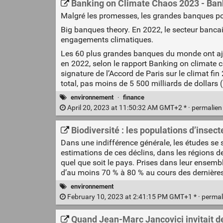
Banking on Climate Chaos 2023 - Ban
Malgré les promesses, les grandes banques po
Big banques theory. En 2022, le secteur bancair
engagements climatiques.
Les 60 plus grandes banques du monde ont ajou
en 2022, selon le rapport Banking on climate c
signature de l’Accord de Paris sur le climat f
total, pas moins de 5 500 milliards de dollars
environnement
·
finance
April 20, 2023 at 11:50:32 AM GMT+2 * ·
permalie
Biodiversité : les populations d’insec
Dans une indifférence générale, les études se 
estimations de ces déclins, dans les régions d
quel que soit le pays. Prises dans leur ensemb
d’au moins 70 % à 80 % au cours des dernière
environnement
February 10, 2023 at 2:41:15 PM GMT+1 * ·
permal
Quand Jean-Marc Jancovici invitait de