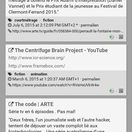
métrage a obtenu le Prix Adami d'interprétation (Daniel
Vannet) et le Prix étudiant de la jeunesse au Festival de
Clermont-Ferrand 2015."
courtmétrage
·
fiction
July 6, 2015 at 2:12:09 PM GMT+2 * ·
permalien
http://www.arte.tv/guide/fr/058384-000/perrault-la-fontaine-mon-cul
·
The Centrifuge Brain Project - YouTube
http://www.icr-science.org/
http://www.framebox.com/
fiction
·
animation
March 6, 2015 at 1:20:37 AM GMT+1 ·
permalien
https://www.youtube.com/watch?v=RVeHxUVkW4w
·
The code | ARTE
Série tv en 6 épisodes . Pas mal!
"Deux frères, l'un journaliste web et l'autre hacker,
tentent de déjouer un vaste complot lié aux
biotechnologies... Une série australienne d'une