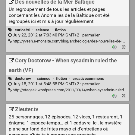
Des nouvelles de la Mer Baltique
Un regroupement de tous les articles et pages
concernant les Anomalies de la Baltique ont été
regroupés ici et mis à jour régulièrement
curiosité
·
science
·
fiction
July 22, 2012 at 7:03:40 PM GMT+2 ·
permalien
http://yvesh.e-monsite.com/blog/archeologie/des-nouvelles-de-la-mer-baltique.html
·
Cory Doctorow - When sysadmin ruled the
earth (VF)
doctorow
·
science
·
fiction
·
creativecommons
July 15, 2011 at 5:48:55 PM GMT+2 ·
permalien
http://otageek.wordpress.com/2011/03/14/when-sysadmin-ruled-the-earth/
·
Zieuter.tv
25 personnages, 12 épisodes, 12 vices, 1 restaurant, 1
énigme, 1 espace-temps… et 1 cadavre. Ici, le mystère
plane sur fond de frites mayo et d’entretiens où
personne n’hésite à manger son prochain.