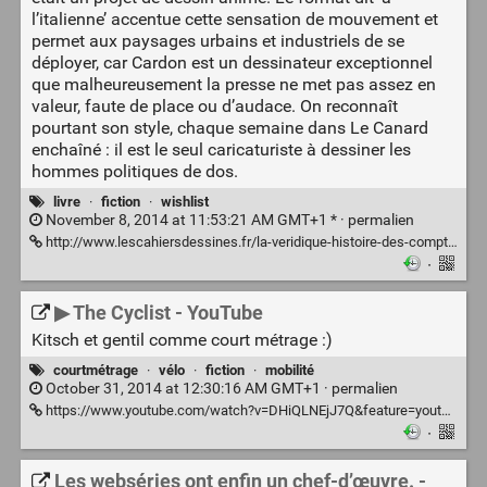
l’italienne’ accentue cette sensation de mouvement et
permet aux paysages urbains et industriels de se
déployer, car Cardon est un dessinateur exceptionnel
que malheureusement la presse ne met pas assez en
valeur, faute de place ou d’audace. On reconnaît
pourtant son style, chaque semaine dans Le Canard
enchaîné : il est le seul caricaturiste à dessiner les
hommes politiques de dos.
livre
·
fiction
·
wishlist
November 8, 2014 at 11:53:21 AM GMT+1 * ·
permalien
http://www.lescahiersdessines.fr/la-veridique-histoire-des-compteurs-a-air--cardon-9782283025215
·
▶ The Cyclist - YouTube
Kitsch et gentil comme court métrage :)
courtmétrage
·
vélo
·
fiction
·
mobilité
October 31, 2014 at 12:30:16 AM GMT+1 ·
permalien
https://www.youtube.com/watch?v=DHiQLNEjJ7Q&feature=youtu.be
·
Les webséries ont enfin un chef-d’œuvre. -