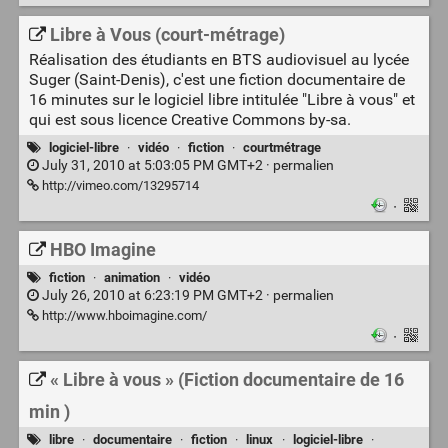
Libre à Vous (court-métrage)
Réalisation des étudiants en BTS audiovisuel au lycée
Suger (Saint-Denis), c'est une fiction documentaire de
16 minutes sur le logiciel libre intitulée "Libre à vous" et
qui est sous licence Creative Commons by-sa.
logiciel-libre
·
vidéo
·
fiction
·
courtmétrage
July 31, 2010 at 5:03:05 PM GMT+2 ·
permalien
http://vimeo.com/13295714
·
HBO Imagine
fiction
·
animation
·
vidéo
July 26, 2010 at 6:23:19 PM GMT+2 ·
permalien
http://www.hboimagine.com/
·
« Libre à vous » (Fiction documentaire de 16
min )
libre
·
documentaire
·
fiction
·
linux
·
logiciel-libre
·