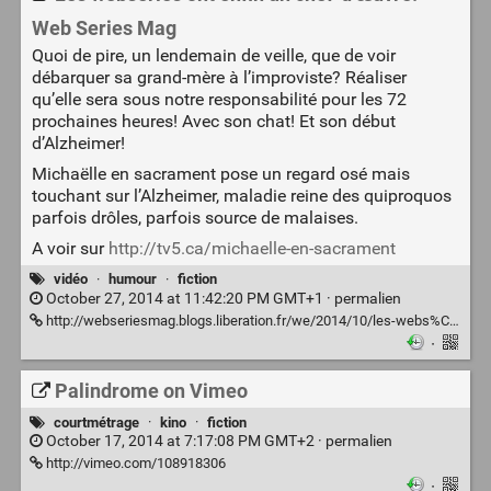
Web Series Mag
Quoi de pire, un lendemain de veille, que de voir
débarquer sa grand-mère à l’improviste? Réaliser
qu’elle sera sous notre responsabilité pour les 72
prochaines heures! Avec son chat! Et son début
d’Alzheimer!
Michaëlle en sacrament pose un regard osé mais
touchant sur l’Alzheimer, maladie reine des quiproquos
parfois drôles, parfois source de malaises.
A voir sur
http://tv5.ca/michaelle-en-sacrament
vidéo
·
humour
·
fiction
October 27, 2014 at 11:42:20 PM GMT+1 ·
permalien
http://webseriesmag.blogs.liberation.fr/we/2014/10/les-webs%C3%A9ries-ont-enfin-un-chef-doeuvre.html
·
Palindrome on Vimeo
courtmétrage
·
kino
·
fiction
October 17, 2014 at 7:17:08 PM GMT+2 ·
permalien
http://vimeo.com/108918306
·