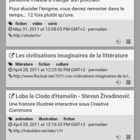
Pour élucider l’énigme, vous devrez remonter dans le
temps… 12 fois plutôt qu’une.
fiction
·
vidéo
·
série
May 31, 2011 at 12:08:03 PM GMT+2 ·
permalien
http://zieuter.tv/
·
Les civilisations imaginaires de la littérature
littérature
·
fiction
·
culture
April 28, 2011 at 12:25:56 PM GMT+2 ·
permalien
http://www.fluctuat.net/7371-Les-civilisations-imaginaires-de-la-litterature
·
Lobo le Clodo d'Hamelin - Stevan Živadinović
Une histoire illustrée interactive sous Creative
Commons
animation
·
illustration
·
fiction
April 28, 2011 at 12:16:33 PM GMT+2 ·
permalien
http://hobolobo.net/tale/1/fr
·