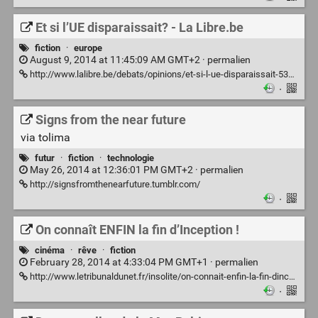
Et si l’UE disparaissait? - La Libre.be
fiction
·
europe
August 9, 2014 at 11:45:09 AM GMT+2 ·
permalien
http://www.lalibre.be/debats/opinions/et-si-l-ue-disparaissait-53e46f293570667a63917dd2#db3f8
·
Signs from the near future
via tolima
futur
·
fiction
·
technologie
May 26, 2014 at 12:36:01 PM GMT+2 ·
permalien
http://signsfromthenearfuture.tumblr.com/
·
On connaît ENFIN la fin d’Inception !
cinéma
·
rêve
·
fiction
February 28, 2014 at 4:33:04 PM GMT+1 ·
permalien
http://www.letribunaldunet.fr/insolite/on-connait-enfin-la-fin-dinception.html
·