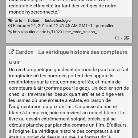
redoutable efficacité traitant des vertiges de notre
monde hyperconnecté."
arte
·
fiction
·
biotechnologie
February 21, 2015 at 12:41:45 AM GMT+1 ·
permalien
http://boutique.arte.tv/f10201-the_code_saison_1
·
Cardon - La véridique histoire des compteurs
à air
Un récit prophétique qui décrit un monde pas tout à fait
imaginaire où les hommes portent des appareils
respiratoires sur le dos, comme greffés, et munis de
compteurs à air (comme pour le gaz). Un écolier sort de
chez lui, traverse les ’beaux quartiers’ et se dirige vers
les usines où une émeute a éclaté, en raison de
l’augmentation du prix de l’air. On passe du noir et
blanc à la couleur, puis on revient au noir et blanc. Un
livre au dessin extrêmement soigné, précis, qui se
déroule planche par planche comme un film. D’ailleurs,
à l’origine, La véridique histoire des compteurs à air
était un projet de dessin animé. Le format dit ’à