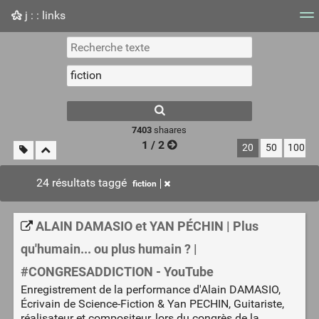
j : : links
Nuage de tags
Mur d'images
Quotidien
Flux RS
7403
shaares
1 / 2
20
50
100
24 résultats taggé
fiction
ALAIN DAMASIO et YAN PÉCHIN | Plus
qu'humain... ou plus humain ? |
#CONGRESADDICTION - YouTube
Enregistrement de la performance d'Alain DAMASIO,
Écrivain de Science-Fiction & Yan PECHIN, Guitariste,
réalisateur et compositeur, lors du congrès de la