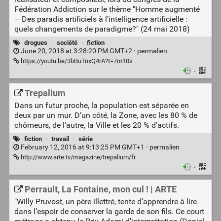
Fédération Addiction sur le thème "Homme augmenté
– Des paradis artificiels à l’intelligence artificielle :
quels changements de paradigme?" (24 mai 2018)
drogues
·
société
·
fiction
June 20, 2018 at 3:28:20 PM GMT+2 ·
permalien
https://youtu.be/3bBuTnxQ4rA?t=7m10s
·
Trepalium
Dans un futur proche, la population est séparée en
deux par un mur. D’un côté, la Zone, avec les 80 % de
chômeurs, de l’autre, la Ville et les 20 % d’actifs.
fiction
·
travail
·
série
February 12, 2016 at 9:13:25 PM GMT+1 ·
permalien
http://www.arte.tv/magazine/trepalium/fr
·
Perrault, La Fontaine, mon cul ! | ARTE
"Willy Pruvost, un père illettré, tente d’apprendre à lire
dans l’espoir de conserver la garde de son fils. Ce court