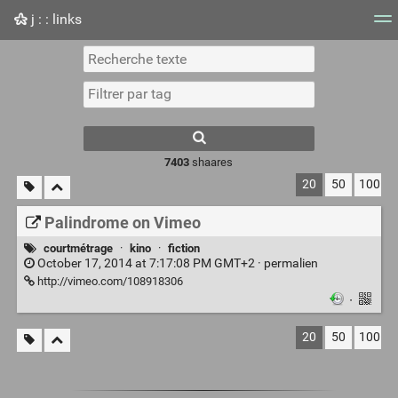
j : : links
Nuage de tags
Mur d'images
Quotidien
Flux RS
7403
shaares
20
50
100
Palindrome on Vimeo
courtmétrage
·
kino
·
fiction
October 17, 2014 at 7:17:08 PM GMT+2 ·
permalien
http://vimeo.com/108918306
·
20
50
100