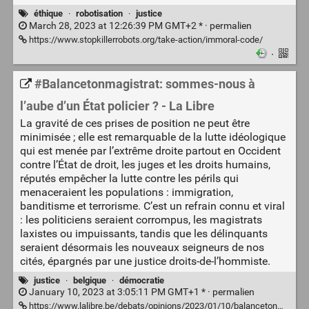
éthique
·
robotisation
·
justice
March 28, 2023 at 12:26:39 PM GMT+2 * ·
permalien
https://www.stopkillerrobots.org/take-action/immoral-code/
·
#Balancetonmagistrat: sommes-nous à
l’aube d’un État policier ? - La Libre
La gravité de ces prises de position ne peut être
minimisée ; elle est remarquable de la lutte idéologique
qui est menée par l’extrême droite partout en Occident
contre l’État de droit, les juges et les droits humains,
réputés empêcher la lutte contre les périls qui
menaceraient les populations : immigration,
banditisme et terrorisme. C’est un refrain connu et viral
: les politiciens seraient corrompus, les magistrats
laxistes ou impuissants, tandis que les délinquants
seraient désormais les nouveaux seigneurs de nos
cités, épargnés par une justice droits-de-l’hommiste.
justice
·
belgique
·
démocratie
January 10, 2023 at 3:05:11 PM GMT+1 * ·
permalien
https://www.lalibre.be/debats/opinions/2023/01/10/balancetonmagistrat-sommes-nous-a-laube-dun-etat-policier-X53AKG7QQJASXEARZIG4AF3TUY/