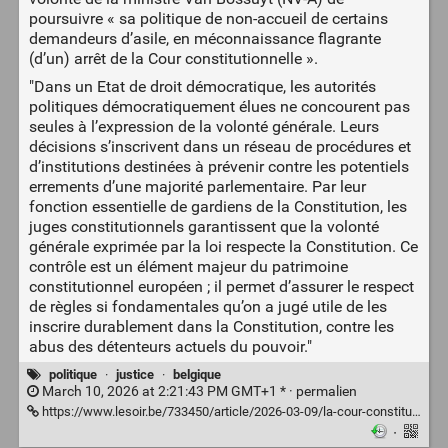
poursuivre « sa politique de non-accueil de certains
demandeurs d’asile, en méconnaissance flagrante
(d’un) arrêt de la Cour constitutionnelle ».
"Dans un Etat de droit démocratique, les autorités
politiques démocratiquement élues ne concourent pas
seules à l’expression de la volonté générale. Leurs
décisions s’inscrivent dans un réseau de procédures et
d’institutions destinées à prévenir contre les potentiels
errements d’une majorité parlementaire. Par leur
fonction essentielle de gardiens de la Constitution, les
juges constitutionnels garantissent que la volonté
générale exprimée par la loi respecte la Constitution. Ce
contrôle est un élément majeur du patrimoine
constitutionnel européen ; il permet d’assurer le respect
de règles si fondamentales qu’on a jugé utile de les
inscrire durablement dans la Constitution, contre les
abus des détenteurs actuels du pouvoir."
politique
·
justice
·
belgique
March 10, 2026 at 2:21:43 PM GMT+1 * ·
permalien
https://www.lesoir.be/733450/article/2026-03-09/la-cour-constitutionnelle-ignoree-une-derive-inquietante-pour-letat-de-droit
·