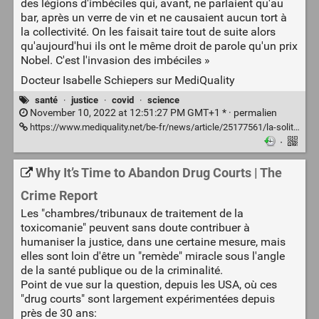
des légions d'imbéciles qui, avant, ne parlaient qu'au
bar, après un verre de vin et ne causaient aucun tort à
la collectivité. On les faisait taire tout de suite alors
qu'aujourd'hui ils ont le même droit de parole qu'un prix
Nobel. C'est l'invasion des imbéciles »
Docteur Isabelle Schiepers sur MediQuality
santé
·
justice
·
covid
·
science
November 10, 2022 at 12:51:27 PM GMT+1 * ·
permalien
https://www.mediquality.net/be-fr/news/article/25177561/la-solitude-dune-generaliste-trainee-devant-les-tribunaux-par-les-complotistes-dr-isabelle-schiepers
·
Why It’s Time to Abandon Drug Courts | The
Crime Report
Les "chambres/tribunaux de traitement de la
toxicomanie" peuvent sans doute contribuer à
humaniser la justice, dans une certaine mesure, mais
elles sont loin d'être un "remède" miracle sous l'angle
de la santé publique ou de la criminalité.
Point de vue sur la question, depuis les USA, où ces
"drug courts" sont largement expérimentées depuis
près de 30 ans: