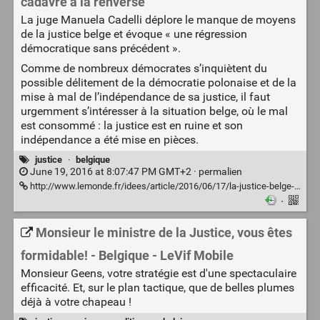
cadavre à la renverse
La juge Manuela Cadelli déplore le manque de moyens
de la justice belge et évoque « une régression
démocratique sans précédent ».
Comme de nombreux démocrates s’inquiètent du
possible délitement de la démocratie polonaise et de la
mise à mal de l’indépendance de sa justice, il faut
urgemment s’intéresser à la situation belge, où le mal
est consommé : la justice est en ruine et son
indépendance a été mise en pièces.
justice
·
belgique
June 19, 2016 at 8:07:47 PM GMT+2 ·
permalien
http://www.lemonde.fr/idees/article/2016/06/17/la-justice-belge-est-devenue-un-grand-cadavre-a-la-renverse_4952601_3232.html
·
Monsieur le ministre de la Justice, vous êtes
formidable! - Belgique - LeVif Mobile
Monsieur Geens, votre stratégie est d'une spectaculaire
efficacité. Et, sur le plan tactique, que de belles plumes
déjà à votre chapeau !