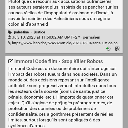
Plutôt que de recourir aux accusations outrancières,
ses auteurs seraient plus inspirés de se pencher sur les
causes réelles de l’impopularité croissante d’Israël, à
savoir le maintien des Palestiniens sous un régime
colonial d’apartheid
palestine
·
justice
July 10, 2023 at 11:58:02 AM GMT+2 * ·
permalien
https://www.lesoir.be/524582/article/2023-07-10/sans-justice-pour-les-palestiniens-israel-ne-sera-jamais-entierement-legitime
·
Immoral Code film - Stop Killer Robots
Immoral Code est un documentaire qui s’interroge sur
l’impact des robots tueurs dans nos sociétés. Dans un
monde où des décisions reposant sur l’intelligence
artificielle sont progressivement introduites dans tous
les secteurs de la société (soins de santé, justice
pénale, économie, etc.), il importe de questionner cet
enjeu. Qu’il s’agisse de préjugés préprogrammés, de
protection des données ou de problèmes de
confidentialité, ces algorithmes présentent de réelles
limites, surtout lorsqu’ils sont appliqués à des
systèmes d’armes.