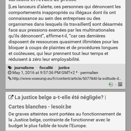
[Les lanceurs d’alerte, ces personnes qui dénoncent les
comportements inappropriés ou illégaux dont ils ont
connaissance au sein des entreprises ou des
organismes dans lesquels ils travaillent] sont désarmés
face aux pressions exercées par les multinationales
qu’ils dénoncent”, affirme-t-il, “car ces dernières
disposent de ressources quasiment illimitées pour les
bloquer à coups de plaintes et de procédures longues
et coûteuses, qui leur prennent tout leur temps et
réduisent à zéro leur employabilité.
journalisme
·
fiscalité
·
justice
May 1, 2016 at 9:57:36 PM GMT+2 * ·
permalien
http://www.voxeurop.eu/fr/content/article/5077840-la-solitude-des-lanceurs-d-alerte
·
La justice belge a-t-elle été négligée? |
Cartes blanches - lesoir.be
De graves atteintes sont portées au fonctionnement de
la Justice belge, contrainte de fonctionner avec le
budget le plus faible de toute l’Europe.