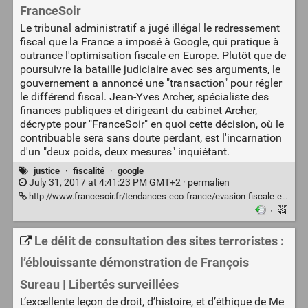
FranceSoir
Le tribunal administratif a jugé illégal le redressement
fiscal que la France a imposé à Google, qui pratique à
outrance l'optimisation fiscale en Europe. Plutôt que de
poursuivre la bataille judiciaire avec ses arguments, le
gouvernement a annoncé une "transaction" pour régler
le différend fiscal. Jean-Yves Archer, spécialiste des
finances publiques et dirigeant du cabinet Archer,
décrypte pour "FranceSoir" en quoi cette décision, où le
contribuable sera sans doute perdant, est l'incarnation
d'un "deux poids, deux mesures" inquiétant.
justice
·
fiscalité
·
google
July 31, 2017 at 4:41:23 PM GMT+2 ·
permalien
http://www.francesoir.fr/tendances-eco-france/evasion-fiscale-etat-pret-accepter-un-accord-avec-google-la-victoire-arbitrage-juridictions-nationales-milliards-euros-affaire-tapie-darmanin-chambre-commerce-irlande-ceta-tafta-impots-taxes
·
Le délit de consultation des sites terroristes :
l’éblouissante démonstration de François
Sureau | Libertés surveillées
L’excellente leçon de droit, d’histoire, et d’éthique de Me