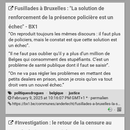
Fusillades à Bruxelles : "La solution de
renforcement de la présence policière est un
échec" - BX1
“On reproduit toujours les mêmes discours : il faut plus
de policiers, mais le constat est que cette solution est
un échec”.
“Il ne faut pas oublier qu’il y a plus d’un million de
Belges qui consomment des stupéfiants. C’est un
problème de santé publique dont il faut se saisir”.
“On ne va pas régler les problèmes en mettant des
petits dealers en prison, sinon je crois qu’on va tout
droit vers un nouvel échec.”
politiquesdrogues
·
belgique
·
justice
February 9, 2025 at 10:16:07 PM GMT+1 * ·
permalien
https://bx1.be/communes/anderlecht/fusillades-a-bruxelles-la-solution-de-renforcement-de-la-presence-policiere-est-un-echec/?theme=classic
·
#Investigation : le retour de la censure au