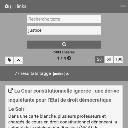
j : : links
Nuage de tags
Mur d'images
Quotidien
Flux RS
7403
shaares
1 / 4
20
50
100
77 résultats taggé
justice
La Cour constitutionnelle ignorée : une dérive
inquiétante pour l’Etat de droit démocratique -
Le Soir
Dans une carte blanche, plusieurs professeurs et
chargés de cours en droit constitutionnel dénoncent la
volonté de la ministre Van Bossuyt (NV-A) de