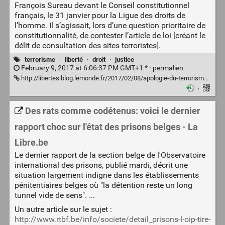
François Sureau devant le Conseil constitutionnel
français, le 31 janvier pour la Ligue des droits de
l’homme. Il s’agissait, lors d’une question prioritaire de
constitutionnalité, de contester l’article de loi [créant le
délit de consultation des sites terroristes].
terrorisme
·
liberté
·
droit
·
justice
February 9, 2017 at 6:06:37 PM GMT+1 * ·
permalien
http://libertes.blog.lemonde.fr/2017/02/08/apologie-du-terrorisme-la-brillante-demonstration-de-francois-sureau-devant-le-conseil-constitutionnel/
·
Des rats comme codétenus: voici le dernier
rapport choc sur l'état des prisons belges - La
Libre.be
Le dernier rapport de la section belge de l'Observatoire
international des prisons, publié mardi, décrit une
situation largement indigne dans les établissements
pénitentiaires belges où "la détention reste un long
tunnel vide de sens". ...
Un autre article sur le sujet :
http://www.rtbf.be/info/societe/detail_prisons-l-oip-tire-