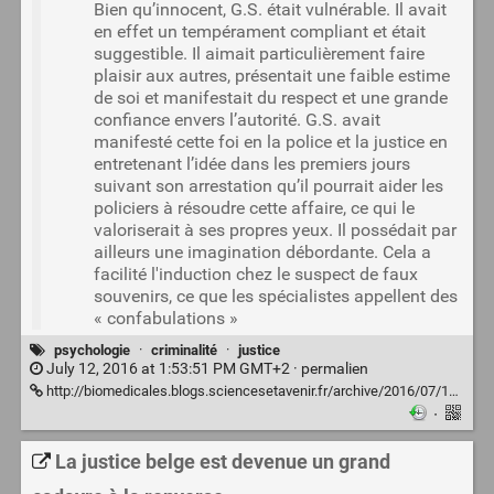
Bien qu’innocent, G.S. était vulnérable. Il avait
en effet un tempérament compliant et était
suggestible. Il aimait particulièrement faire
plaisir aux autres, présentait une faible estime
de soi et manifestait du respect et une grande
confiance envers l’autorité. G.S. avait
manifesté cette foi en la police et la justice en
entretenant l’idée dans les premiers jours
suivant son arrestation qu’il pourrait aider les
policiers à résoudre cette affaire, ce qui le
valoriserait à ses propres yeux. Il possédait par
ailleurs une imagination débordante. Cela a
facilité l'induction chez le suspect de faux
souvenirs, ce que les spécialistes appellent des
« confabulations »
psychologie
·
criminalité
·
justice
July 12, 2016 at 1:53:51 PM GMT+2 ·
permalien
http://biomedicales.blogs.sciencesetavenir.fr/archive/2016/07/10/comment-se-convaincre-que-l-on-a-commis-un-crime-23523.html
·
La justice belge est devenue un grand