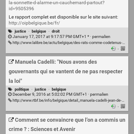
la-sonnette-d-alarme-un-cauchemard-partout?
id=9505396
Le rapport complet est disponible sur le site suivant:
http://oipbelgique.be/fr/
justice
·
belgique
·
droit
January 17, 2017 at 9:17:57 PM GMT+1 * ·
permalien
http://www.lalibre.be/actu/belgique/des-rats-comme-codetenus-voici-le-dernier-rapport-choc-sur-l-etat-des-prisons-belges-587e1c6fcd708a17d569376a
·
Manuela Cadelli: "Nous avons des
gouvernants qui se vantent de ne pas respecter
la loi"
politique
·
justice
·
belgique
December 9, 2016 at 5:02:02 PM GMT+1 ·
permalien
http://www.rtbf.be/info/belgique/detail_manuela-cadelli-jean-de-codt-parlait-d-etat-voyou-il-avait-raison-nous-y-sommes?id=9476597
·
Comment se convaincre que l’on a commis un
crime ? : Sciences et Avenir