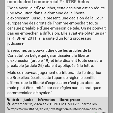
nom du droit commercial ? - RTBF Actus
"Sans avoir l’air d’y toucher, cette décision est en réalité
une révolution dans le domaine de la liberté
d’expression. Jusqu’à présent, une décision de la Cour
européenne des droits de l’homme empêchait toute
censure préalable d’une émission de télé. On ne pouvait
pas en empêcher la diffusion. Elle avait été obtenue par
la RTBF en 2011, à la suite d’un long processus
judiciaire.
En résumé, on pouvait dire que les articles de la
Constitution belge qui garantissaient la liberté
d’expression (article 19) et interdisaient toute censure
préalable (article 25) étaient appliqués à la lettre.
Mais ce nouveau jugement du tribunal de l’entreprise
de Bruxelles, écarte cette façon de régler le conflit. Il
affirme que la liberté d’expression n’est pas absolue,
mais peut-être limitée par ces règles sur les pratiques
commerciales déloyales."
droit
·
justice
·
information
·
liberté-presse
September 26, 2024 at 2:10:50 PM GMT+2 * ·
permalien
https://www.rtbf.be/article/investigation-le-retour-de-la-censure-au-nom-du-droit-commercial-11439768