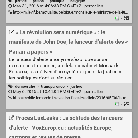
justice
·
prison
·
politique
·
belgique
May 31, 2016 at 4:06:38 PM GMT+2 ·
permalien
http://m.levif.be/actualite/belgique/monsieur-le-ministre-de-la-justice-vous-etes-formidable/article-opinion-506595.html
·
« La révolution sera numérique » : le
manifeste de John Doe, le lanceur d’alerte des «
Panama papers »
Le lanceur d’alerte anonyme s’explique sur sa
démarche et dénonce, au-delà du cabinet Mossack
Fonseca, les dérives d’un système que ni la justice ni
les politiques n’ont su réguler.
démocratie
·
transparence
·
justice
May 6, 2016 at 10:44:04 PM GMT+2 ·
permalien
http://mobile.lemonde.fr/evasion-fiscale/article/2016/05/06/la-revolution-sera-numerique-le-manifeste-de-john-doe-le-lanceur-d-alerte-des-panama-papers_4915025_4862750.html?xtref=acc_dir
·
Procès LuxLeaks : La solitude des lanceurs
d’alerte | VoxEurop.eu : actualités Europe,
cartoons et revues de presse