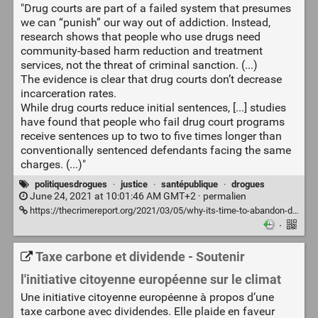
"Drug courts are part of a failed system that presumes
we can “punish” our way out of addiction. Instead,
research shows that people who use drugs need
community-based harm reduction and treatment
services, not the threat of criminal sanction. (...)
The evidence is clear that drug courts don’t decrease
incarceration rates.
While drug courts reduce initial sentences, [...] studies
have found that people who fail drug court programs
receive sentences up to two to five times longer than
conventionally sentenced defendants facing the same
charges. (...)"
politiquesdrogues
·
justice
·
santépublique
·
drogues
June 24, 2021 at 10:01:46 AM GMT+2 ·
permalien
https://thecrimereport.org/2021/03/05/why-its-time-to-abandon-drug-courts/
·
Taxe carbone et dividende - Soutenir
l'initiative citoyenne européenne sur le climat
Une initiative citoyenne européenne à propos d’une
taxe carbone avec dividendes. Elle plaide en faveur