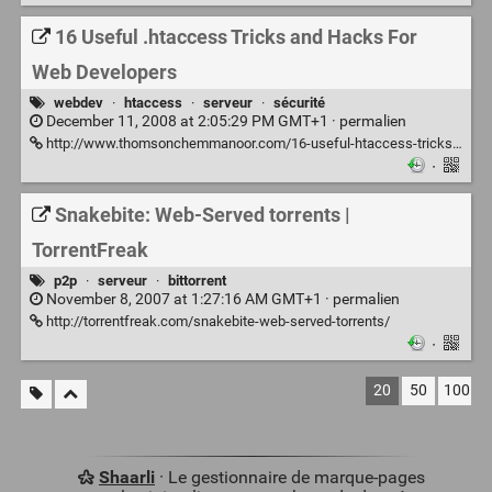
16 Useful .htaccess Tricks and Hacks For
Web Developers
webdev
·
htaccess
·
serveur
·
sécurité
December 11, 2008 at 2:05:29 PM GMT+1 ·
permalien
http://www.thomsonchemmanoor.com/16-useful-htaccess-tricks-and-hacks-for-web-developers.html
·
Snakebite: Web-Served torrents |
TorrentFreak
p2p
·
serveur
·
bittorrent
November 8, 2007 at 1:27:16 AM GMT+1 ·
permalien
http://torrentfreak.com/snakebite-web-served-torrents/
·
20
50
100
Shaarli
· Le gestionnaire de marque-pages