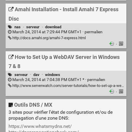
Amahi Installation - Install Amahi 7 Express
Disc
nas
·
serveur
·
download
March 24, 2014 at 7:29:44 PM GMT+1 ·
permalien
http://docs.amahi.org/amahi-7-express.html
·
How to Set Up a WebDAV Server in Windows
7 & 8
serveur
·
dav
·
windows
March 24, 2014 at 7:04:38 PM GMT+1 * ·
permalien
http://www.serverwatch.com/server-tutorials/how-to-set-up-a-webdav-server-in-windows-7-8.html
·
Outils DNS / MX
3 sites pour vérifier l'état de configuration et/ou de
propagation d'une zone DNS:
https://www.whatsmydns.net/