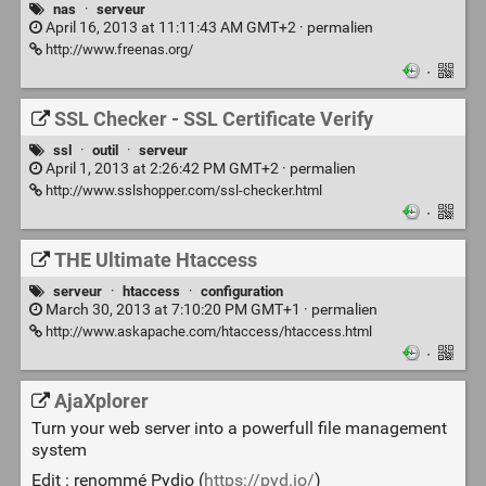
nas
·
serveur
April 16, 2013 at 11:11:43 AM GMT+2 ·
permalien
http://www.freenas.org/
·
SSL Checker - SSL Certificate Verify
ssl
·
outil
·
serveur
April 1, 2013 at 2:26:42 PM GMT+2 ·
permalien
http://www.sslshopper.com/ssl-checker.html
·
THE Ultimate Htaccess
serveur
·
htaccess
·
configuration
March 30, 2013 at 7:10:20 PM GMT+1 ·
permalien
http://www.askapache.com/htaccess/htaccess.html
·
AjaXplorer
Turn your web server into a powerfull file management
system
Edit : renommé Pydio (
https://pyd.io/
)