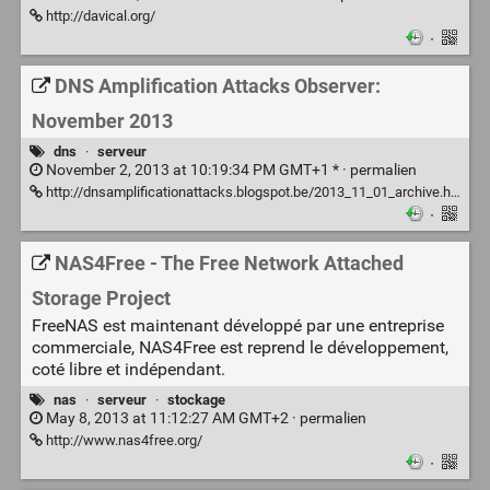
http://davical.org/
·
DNS Amplification Attacks Observer:
November 2013
dns
·
serveur
November 2, 2013 at 10:19:34 PM GMT+1 * ·
permalien
http://dnsamplificationattacks.blogspot.be/2013_11_01_archive.html
·
NAS4Free - The Free Network Attached
Storage Project
FreeNAS est maintenant développé par une entreprise
commerciale, NAS4Free est reprend le développement,
coté libre et indépendant.
nas
·
serveur
·
stockage
May 8, 2013 at 11:12:27 AM GMT+2 ·
permalien
http://www.nas4free.org/
·