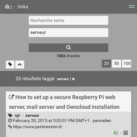
j : : links
Nuage de tags
Mur d'images
Quotidien
Flux RS
7403
shaares
20
50
100
20 résultats taggé
serveur
How to set up a secure Raspberry Pi web
server, mail server and Owncloud installation
rpi
·
serveur
February 20, 2015 at 5:02:01 PM GMT+1 ·
permalien
https://www.pestmeester.nl/
·