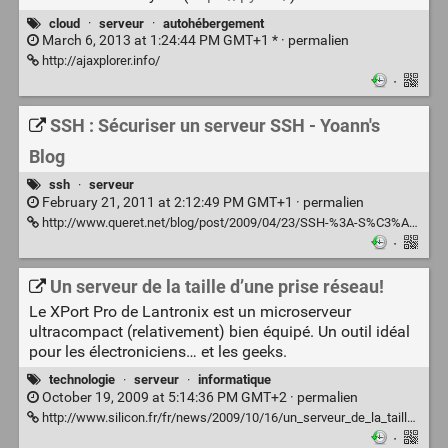
cloud
·
serveur
·
autohébergement
March 6, 2013 at 1:24:44 PM GMT+1 * ·
permalien
http://ajaxplorer.info/
·
SSH : Sécuriser un serveur SSH - Yoann's
Blog
ssh
·
serveur
February 21, 2011 at 2:12:49 PM GMT+1 ·
permalien
http://www.queret.net/blog/post/2009/04/23/SSH-%3A-S%C3%A9curiser-un-serveur-SSH
·
Un serveur de la taille d’une prise réseau!
Le XPort Pro de Lantronix est un microserveur
ultracompact (relativement) bien équipé. Un outil idéal
pour les électroniciens… et les geeks.
technologie
·
serveur
·
informatique
October 19, 2009 at 5:14:36 PM GMT+2 ·
permalien
http://www.silicon.fr/fr/news/2009/10/16/un_serveur_de_la_taille_d_une_prise_reseau_
·