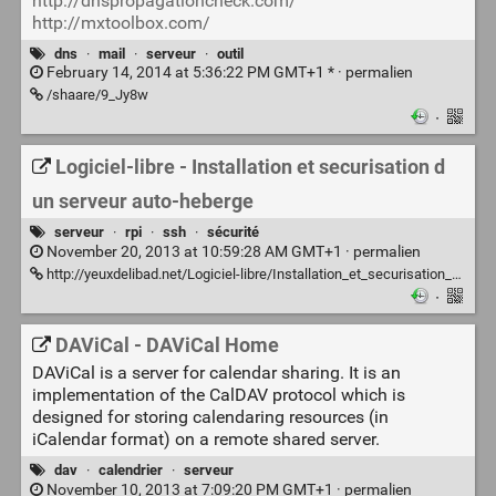
http://dnspropagationcheck.com/
http://mxtoolbox.com/
dns
·
mail
·
serveur
·
outil
February 14, 2014 at 5:36:22 PM GMT+1 * ·
permalien
/shaare/9_Jy8w
·
Logiciel-libre - Installation et securisation d
un serveur auto-heberge
serveur
·
rpi
·
ssh
·
sécurité
November 20, 2013 at 10:59:28 AM GMT+1 ·
permalien
http://yeuxdelibad.net/Logiciel-libre/Installation_et_securisation_d_un_serveur_auto-heberge.html#sslh
·
DAViCal - DAViCal Home
DAViCal is a server for calendar sharing. It is an
implementation of the CalDAV protocol which is
designed for storing calendaring resources (in
iCalendar format) on a remote shared server.
dav
·
calendrier
·
serveur
November 10, 2013 at 7:09:20 PM GMT+1 ·
permalien