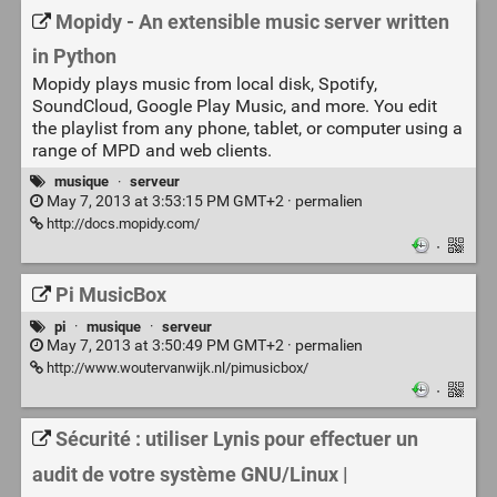
Mopidy - An extensible music server written
in Python
Mopidy plays music from local disk, Spotify,
SoundCloud, Google Play Music, and more. You edit
the playlist from any phone, tablet, or computer using a
range of MPD and web clients.
musique
·
serveur
May 7, 2013 at 3:53:15 PM GMT+2 ·
permalien
http://docs.mopidy.com/
·
Pi MusicBox
pi
·
musique
·
serveur
May 7, 2013 at 3:50:49 PM GMT+2 ·
permalien
http://www.woutervanwijk.nl/pimusicbox/
·
Sécurité : utiliser Lynis pour effectuer un
audit de votre système GNU/Linux |