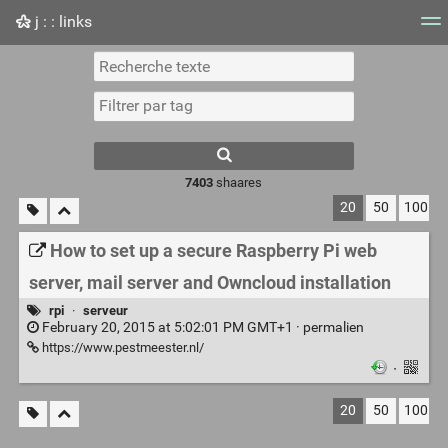
j : : links
Nuage de tags
Mur d'images
Quotidien
Flux RS
7403
shaares
20
50
100
How to set up a secure Raspberry Pi web
server, mail server and Owncloud installation
rpi
·
serveur
February 20, 2015 at 5:02:01 PM GMT+1 ·
permalien
https://www.pestmeester.nl/
·
20
50
100