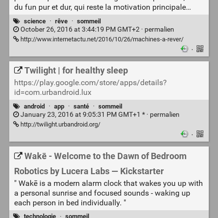
du fun pur et dur, qui reste la motivation principale…
science
·
rêve
·
sommeil
October 26, 2016 at 3:44:19 PM GMT+2 ·
permalien
http://www.internetactu.net/2016/10/26/machines-a-rever/
·
Twilight | for healthy sleep
https://play.google.com/store/apps/details?
id=com.urbandroid.lux
android
·
app
·
santé
·
sommeil
January 23, 2016 at 9:05:31 PM GMT+1 * ·
permalien
http://twilight.urbandroid.org/
·
Wakē - Welcome to the Dawn of Bedroom
Robotics by Lucera Labs — Kickstarter
" Wakē is a modern alarm clock that wakes you up with
a personal sunrise and focused sounds - waking up
each person in bed individually. "
technologie
·
sommeil