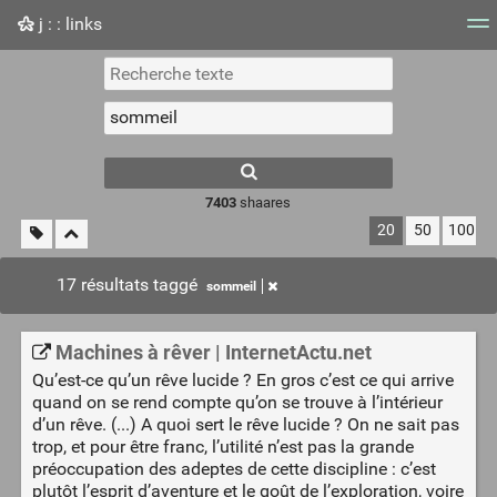
j : : links
Nuage de tags
Mur d'images
Quotidien
Flux RS
7403
shaares
20
50
100
17 résultats taggé
sommeil
Machines à rêver | InternetActu.net
Qu’est-ce qu’un rêve lucide ? En gros c’est ce qui arrive
quand on se rend compte qu’on se trouve à l’intérieur
d’un rêve. (...) A quoi sert le rêve lucide ? On ne sait pas
trop, et pour être franc, l’utilité n’est pas la grande
préoccupation des adeptes de cette discipline : c’est
plutôt l’esprit d’aventure et le goût de l’exploration, voire