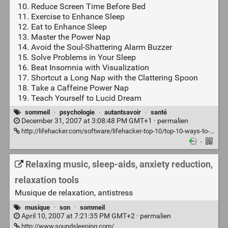
Reduce Screen Time Before Bed
Exercise to Enhance Sleep
Eat to Enhance Sleep
Master the Power Nap
Avoid the Soul-Shattering Alarm Buzzer
Solve Problems in Your Sleep
Beat Insomnia with Visualization
Shortcut a Long Nap with the Clattering Spoon
Take a Caffeine Power Nap
Teach Yourself to Lucid Dream
sommeil
·
psychologie
·
autantsavoir
·
santé
December 31, 2007 at 3:08:48 PM GMT+1 ·
permalien
http://lifehacker.com/software/lifehacker-top-10/top-10-ways-to-sleep-smarter-and-better-309030.php
·
Relaxing music, sleep-aids, anxiety reduction,
relaxation tools
Musique de relaxation, antistress
musique
·
son
·
sommeil
April 10, 2007 at 7:21:35 PM GMT+2 ·
permalien
http://www.soundsleeping.com/