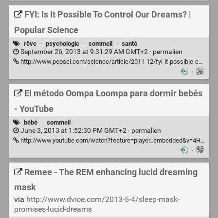
FYI: Is It Possible To Control Our Dreams? |
Popular Science
rêve
·
psychologie
·
sommeil
·
santé
September 26, 2013 at 9:31:29 AM GMT+2 ·
permalien
http://www.popsci.com/science/article/2011-12/fyi-it-possible-control-our-dreams
·
El método Oompa Loompa para dormir bebés
- YouTube
bébé
·
sommeil
June 3, 2013 at 1:52:30 PM GMT+2 ·
permalien
http://www.youtube.com/watch?feature=player_embedded&v=4HkRETo-7mo
·
Remee - The REM enhancing lucid dreaming
mask
via
http://www.dvice.com/2013-5-4/sleep-mask-
promises-lucid-dreams