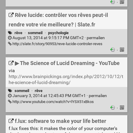
·
Rêve lucide: contrôler vos rêves peut-il
rendre votre vie meilleure? | Slate.fr
rêve
·
sommeil
·
psychologie
August 13, 2014 at 9:15:17 PM GMT+2 ·
permalien
http://slate.fr/story/90953/reve-lucide-controler-reves
·
▶ The Science of Lucid Dreaming - YouTube
via
http://www.brainpickings.org/index.php/2012/10/12/t
he-science-of-lucid-dreaming/
sommeil
·
rêve
January 3, 2014 at 12:45:43 PM GMT+1 ·
permalien
http://www.youtube.com/watch?v=lYSX51xBkos
·
f.lux: software to make your life better
f.lux fixes this: it makes the color of your computer's