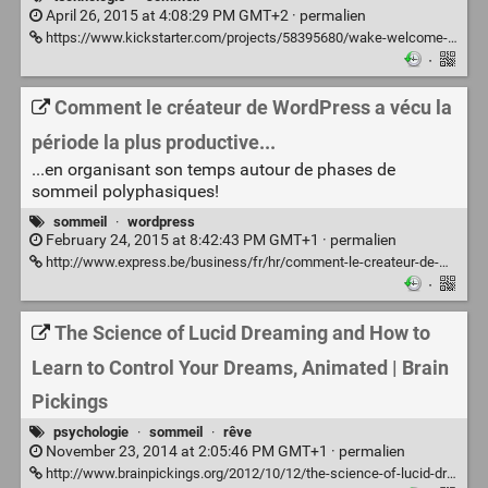
April 26, 2015 at 4:08:29 PM GMT+2 ·
permalien
https://www.kickstarter.com/projects/58395680/wake-welcome-to-the-dawn-of-bedroom-robotics?ref=video
·
Comment le créateur de WordPress a vécu la
période la plus productive...
...en organisant son temps autour de phases de
sommeil polyphasiques!
sommeil
·
wordpress
February 24, 2015 at 8:42:43 PM GMT+1 ·
permalien
http://www.express.be/business/fr/hr/comment-le-createur-de-wordpress-a-vecu-la-priode-la-plus-productive-de-sa-vie-en-dormant-6-siestes-par-jour/211363.htm
·
The Science of Lucid Dreaming and How to
Learn to Control Your Dreams, Animated | Brain
Pickings
psychologie
·
sommeil
·
rêve
November 23, 2014 at 2:05:46 PM GMT+1 ·
permalien
http://www.brainpickings.org/2012/10/12/the-science-of-lucid-dreaming/