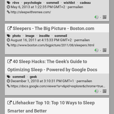
rêve
·
psychologie
·
sommeil
·
wishlist
·
cadeau
May 6, 2013 at 1:22:35 PM GMT+2 ·
permalien
http://sleepwithremee.com/
·
Sleepers - The Big Picture - Boston.com
photo
·
image
·
insolite
·
sommeil
August 16, 2011 at 4:15:33 PM GMT+2 ·
permalien
http://www.boston.com/bigpicture/2011/08/sleepers.html
·
40 Sleep Hacks: The Geek's Guide to
Optimizing Sleep - Powered by Google Docs
sommeil
·
geek
December 1, 2010 at 3:10:31 PM GMT+1 ·
permalien
https://docs.google.com/viewer?a=v&pid=explorer&chrome=true&srcid=0B5GxXcNdPTayYTc4ZWFiY2EtMmVkNi00YmJkLTg0NmMtNzk3NTA0YTk4YjIz&hl=en&pli=1
·
Lifehacker Top 10: Top 10 Ways to Sleep
Smarter and Better