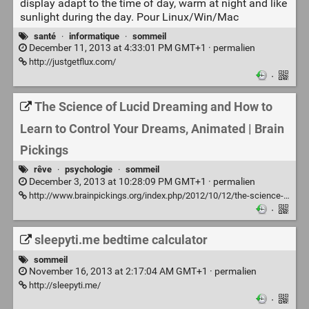
display adapt to the time of day, warm at night and like
sunlight during the day. Pour Linux/Win/Mac
santé
·
informatique
·
sommeil
December 11, 2013 at 4:33:01 PM GMT+1 ·
permalien
http://justgetflux.com/
·
The Science of Lucid Dreaming and How to
Learn to Control Your Dreams, Animated | Brain
Pickings
rêve
·
psychologie
·
sommeil
December 3, 2013 at 10:28:09 PM GMT+1 ·
permalien
http://www.brainpickings.org/index.php/2012/10/12/the-science-of-lucid-dreaming/
·
sleepyti.me bedtime calculator
sommeil
November 16, 2013 at 2:17:04 AM GMT+1 ·
permalien
http://sleepyti.me/
·