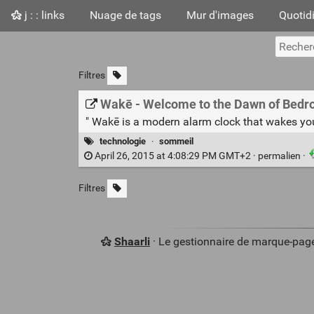
j : : links
Nuage de tags
Mur d'images
Quotid
Filtres
Wakē - Welcome to the Dawn of Bedro
" Wakē is a modern alarm clock that wakes you
technologie
·
sommeil
April 26, 2015 at 4:08:29 PM GMT+2 ·
permalien
·
Filtres
Shaarli
· Le gestionnaire de marque-pag