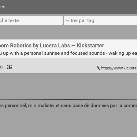
ien
om Robotics by Lucera Labs — Kickstarter
 up with a personal sunrise and focused sounds - waking up each
·
https://www.kickstarter.com
es personnel, minimaliste, et sans base de données par la comm