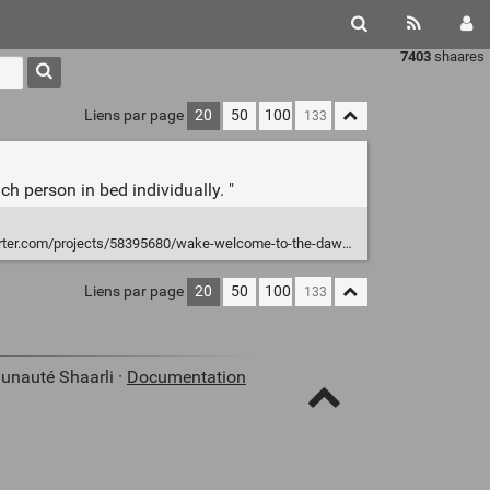
7403
shaares
Liens par page
20
50
100
 person in bed individually. "
/projects/58395680/wake-welcome-to-the-dawn-of-bedroom-robotics?ref=video
Liens par page
20
50
100
unauté Shaarli ·
Documentation