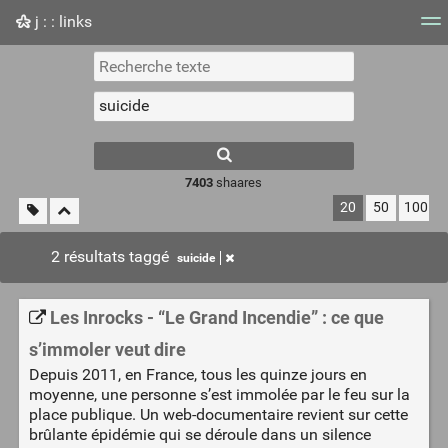
j : : links
Nuage de tags
Mur d'images
Quotidien
Flux RS
7403
shaares
20
50
100
2 résultats taggé
suicide
Les Inrocks - “Le Grand Incendie” : ce que
s’immoler veut dire
Depuis 2011, en France, tous les quinze jours en
moyenne, une personne s’est immolée par le feu sur la
place publique. Un web-documentaire revient sur cette
brûlante épidémie qui se déroule dans un silence