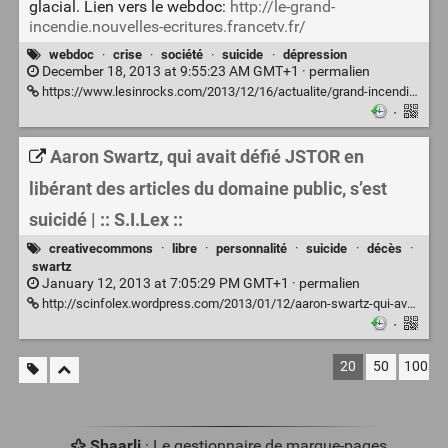
glacial. Lien vers le webdoc:
http://le-grand-
incendie.nouvelles-ecritures.francetv.fr/
webdoc
·
crise
·
société
·
suicide
·
dépression
December 18, 2013 at 9:55:23 AM GMT+1 ·
permalien
https://www.lesinrocks.com/2013/12/16/actualite/grand-incendie-ce-simmoler-veut-dire-11453351/
·
Aaron Swartz, qui avait défié JSTOR en
libérant des articles du domaine public, s’est
suicidé | :: S.I.Lex ::
creativecommons
·
libre
·
personnalité
·
suicide
·
décès
·
swartz
January 12, 2013 at 7:05:29 PM GMT+1 ·
permalien
http://scinfolex.wordpress.com/2013/01/12/aaron-swartz-qui-avait-defie-jstor-en-liberant-des-articles-du-domaine-public-sest-suicide/
·
20
50
100
Shaarli
· Le gestionnaire de marque-pages