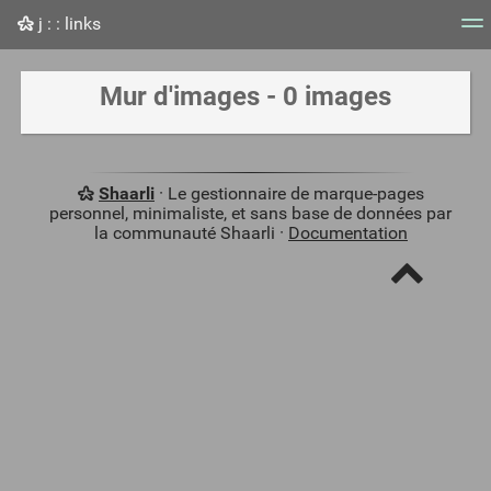
j : : links
Nuage de tags
Mur d'images
Quotidien
Flux RS
Mur d'images - 0 images
Shaarli
· Le gestionnaire de marque-pages
personnel, minimaliste, et sans base de données par
la communauté Shaarli ·
Documentation