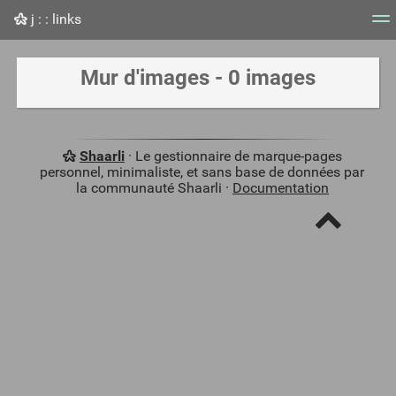
j : : links
Nuage de tags
Mur d'images
Quotidien
Flux RS
Mur d'images - 0 images
Shaarli
· Le gestionnaire de marque-pages
personnel, minimaliste, et sans base de données par
la communauté Shaarli ·
Documentation