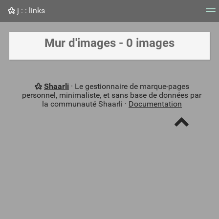
j : : links
Nuage de tags
Mur d'images
Quotidien
Flux RS
Mur d'images - 0 images
Shaarli
· Le gestionnaire de marque-pages
personnel, minimaliste, et sans base de données par
la communauté Shaarli ·
Documentation