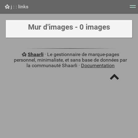
j : : links
Nuage de tags
Mur d'images
Quotidien
Flux RS
Mur d'images - 0 images
Shaarli
· Le gestionnaire de marque-pages
personnel, minimaliste, et sans base de données par
la communauté Shaarli ·
Documentation