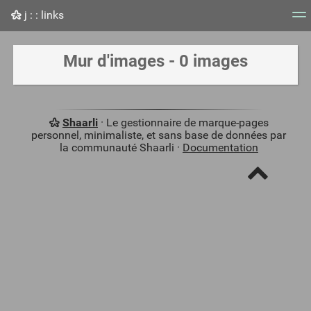
j : : links
Nuage de tags
Mur d'images
Quotidien
Flux RS
Mur d'images - 0 images
Shaarli
· Le gestionnaire de marque-pages
personnel, minimaliste, et sans base de données par
la communauté Shaarli ·
Documentation