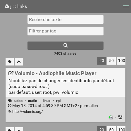
j : : links
Nuage de tags
Mur d'images
Quotidien
Flux RS
7403
shaares
20
50
100
Volumio - Audiophile Music Player
N'oubliez pas de changer les identifiants par défaut
(sudo passwd root )
par défaut, user: root, pw: volumio
udoo
·
audio
·
linux
·
rpi
May 18, 2014 at 4:59:39 PM GMT+2 ·
permalien
http://volumio.org/
·
20
50
100