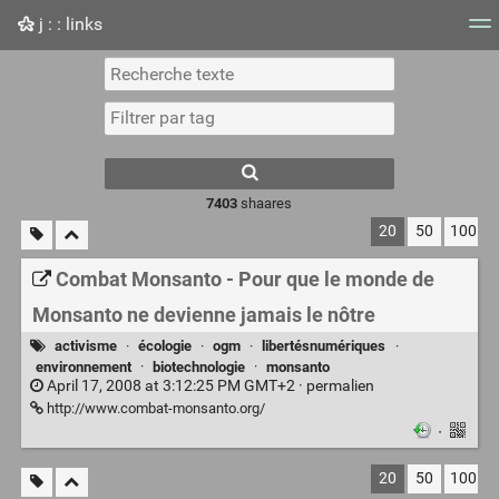
j : : links
Nuage de tags
Mur d'images
Quotidien
Flux RS
7403
shaares
20
50
100
Combat Monsanto - Pour que le monde de
Monsanto ne devienne jamais le nôtre
activisme
·
écologie
·
ogm
·
libertésnumériques
·
environnement
·
biotechnologie
·
monsanto
April 17, 2008 at 3:12:25 PM GMT+2 ·
permalien
http://www.combat-monsanto.org/
·
20
50
100