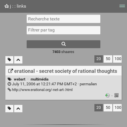
j : : links
Nuage de tags
Mur d'images
Quotidien
Flux RS
7403
shaares
20
50
100
erational - secret society of rational thoughts
webart
·
multimédia
July 11, 2006 at 12:21:47 PM GMT+2 ·
permalien
http://www.erational.org/-net-art-.html
·
20
50
100