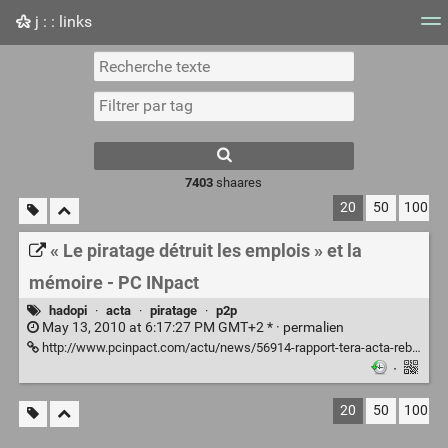
j : : links
Nuage de tags
Mur d'images
Quotidien
Flux RS
7403
shaares
20
50
100
« Le piratage détruit les emplois » et la
mémoire - PC INpact
hadopi
·
acta
·
piratage
·
p2p
May 13, 2010 at 6:17:27 PM GMT+2 * ·
permalien
http://www.pcinpact.com/actu/news/56914-rapport-tera-acta-rebonds-liberation.htm
·
20
50
100