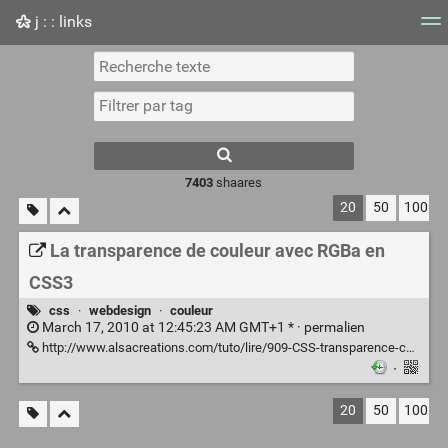
j : : links
Nuage de tags
Mur d'images
Quotidien
Flux RS
7403
shaares
20
50
100
La transparence de couleur avec RGBa en
CSS3
css
·
webdesign
·
couleur
March 17, 2010 at 12:45:23 AM GMT+1 * ·
permalien
http://www.alsacreations.com/tuto/lire/909-CSS-transparence-couleur-rgba.html
·
20
50
100