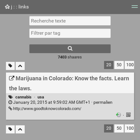
j : : links
Nuage de tags
Mur d'images
Quotidien
Flux RS
7403
shaares
20
50
100
Marijuana in Colorado: Know the facts. Learn
the laws.
cannabis
·
usa
January 20, 2015 at 9:59:02 AM GMT+1 ·
permalien
http://www.goodtoknowcolorado.com/
·
20
50
100