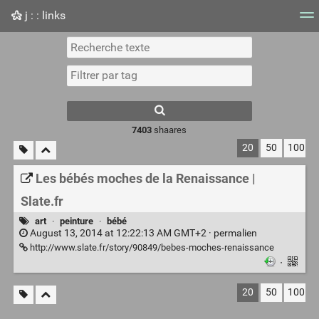
j : : links
Nuage de tags
Mur d'images
Quotidien
Flux RS
7403
shaares
20
50
100
Les bébés moches de la Renaissance |
Slate.fr
art
·
peinture
·
bébé
August 13, 2014 at 12:22:13 AM GMT+2 ·
permalien
http://www.slate.fr/story/90849/bebes-moches-renaissance
·
20
50
100