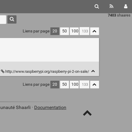
7403
shaares
Liens par page
20
50
100
http://www.raspberrypi.org/raspberry-pi-2-on-sale/
Liens par page
20
50
100
unauté Shaarli ·
Documentation