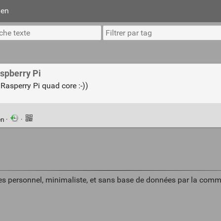
ien
aspberry Pi
Rasperry Pi quad core :-))
en
·
·
es personnel, minimaliste, et sans base de données par la comm