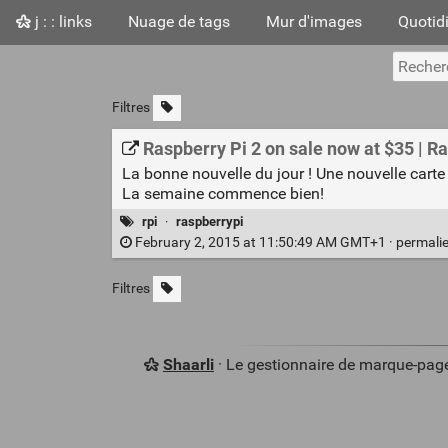
j : : links
Nuage de tags
Mur d'images
Quotid
Filtres
Raspberry Pi 2 on sale now at $35 | R
La bonne nouvelle du jour ! Une nouvelle carte 
La semaine commence bien!
rpi
·
raspberrypi
February 2, 2015 at 11:50:49 AM GMT+1 ·
permali
Filtres
Shaarli
· Le gestionnaire de marque-pag