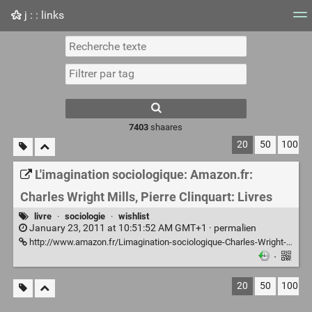
j : : links
Nuage de tags
Mur d'images
Quotidien
Flux RS
7403
shaares
20
50
100
L'imagination sociologique: Amazon.fr:
Charles Wright Mills, Pierre Clinquart: Livres
livre
·
sociologie
·
wishlist
January 23, 2011 at 10:51:52 AM GMT+1 ·
permalien
http://www.amazon.fr/Limagination-sociologique-Charles-Wright-Mills/dp/2707150223
·
20
50
100