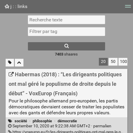
j : : links
Nuage de tags
Mur d'images
Quotidien
Flux RS
7403
shaares
20
50
100
Habermas (2018) : “Les dirigeants politiques
ont mal géré le populisme de droite depuis le
début” - VoxEurop (Français)
Pour le philosophe allemand pro-européen, les partis
démocratiques devraient cesser de traiter les populistes
avec des gants et défendre leurs propres valeurs.
société
·
philosophie
·
démocratie
September 10, 2020 at 9:22:38 AM GMT+2 ·
permalien
https://voxeurop.eu/fr/les-dirigeants-politiques-ont-mal-gere-le-populisme-de-droite-depuis-le-debut/