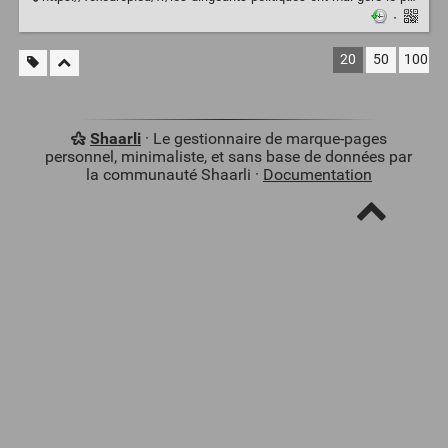
·
20
50
100
Shaarli
· Le gestionnaire de marque-pages
personnel, minimaliste, et sans base de données par
la communauté Shaarli ·
Documentation