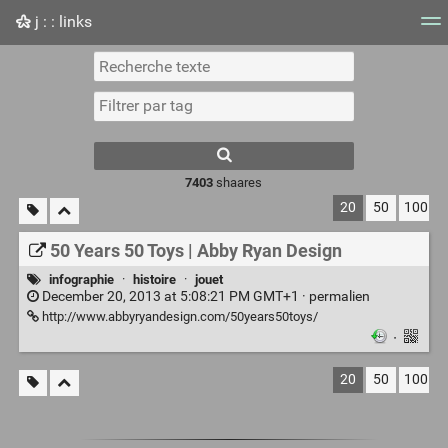
j : : links
Nuage de tags
Mur d'images
Quotidien
Flux RS
7403
shaares
20
50
100
50 Years 50 Toys | Abby Ryan Design
infographie
·
histoire
·
jouet
December 20, 2013 at 5:08:21 PM GMT+1 ·
permalien
http://www.abbyryandesign.com/50years50toys/
·
20
50
100