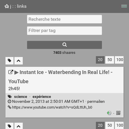
j : : links
Nuage de tags
Mur d'images
Quotidien
Flux RS
7403
shaares
20
50
100
▶ Instant Ice - Waterbending In Real Life! -
YouTube
2h45!
science
·
expérience
November 2, 2013 at 2:50:01 AM GMT+1 ·
permalien
https://www.youtube.com/watch?v=sQdLttUh_b0
·
20
50
100