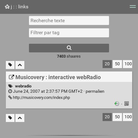
j : : links
Nuage de tags
Mur d'images
Quotidien
Flux RS
7403
shaares
20
50
100
Musicovery : interactive webRadio
webradio
June 24, 2007 at 2:37:57 PM GMT+2 ·
permalien
http://musicovery.com/index.php
·
20
50
100