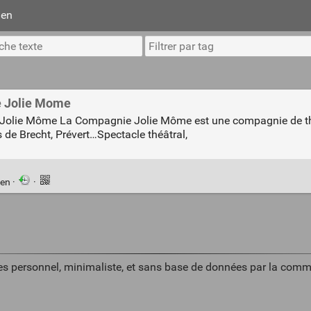
ien
ie Jolie Mome
ie Jolie Môme La Compagnie Jolie Môme est une compagnie de t
 de Brecht, Prévert…Spectacle théâtral,
ien
·
·
es personnel, minimaliste, et sans base de données par la comm