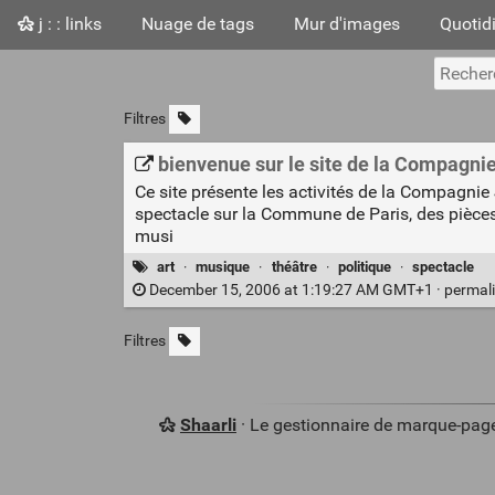
j : : links
Nuage de tags
Mur d'images
Quotid
Filtres
bienvenue sur le site de la Compagn
Ce site présente les activités de la Compagn
spectacle sur la Commune de Paris, des pièces
musi
art
·
musique
·
théâtre
·
politique
·
spectacle
December 15, 2006 at 1:19:27 AM GMT+1 ·
permal
Filtres
Shaarli
· Le gestionnaire de marque-pag