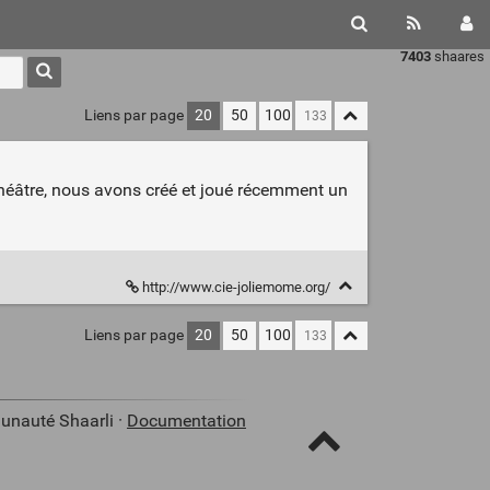
7403
shaares
Liens par page
20
50
100
héâtre, nous avons créé et joué récemment un
http://www.cie-joliemome.org/
Liens par page
20
50
100
unauté Shaarli ·
Documentation