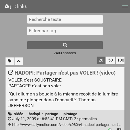
j : : links
Nuage de tags
Mur d'images
Quotidien
Flux RS
7403
shaares
20
50
100
HADOPI: Partager n'est pas VOLER ! (video)
VOLER c'est SOUSTRAIRE
PARTAGER n'est pas voler
"Qui allume sa bougie à la mienne reçoit de la lumière
sans me plonger dans l'obscurité" Thomas
JEFFERSON
vidéo
·
hadopi
·
partage
·
piratage
July 11, 2009 at 6:55:41 PM GMT+2 ·
permalien
http://www.dailymotion.com/video/x980h4_hadopi-partager-nest-pas-voler_news