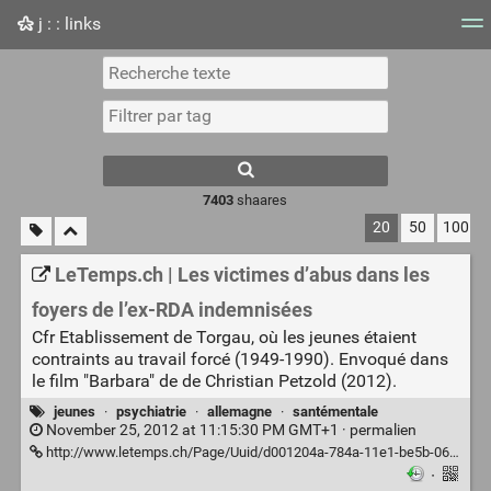
j : : links
Nuage de tags
Mur d'images
Quotidien
Flux RS
7403
shaares
20
50
100
LeTemps.ch | Les victimes d’abus dans les
foyers de l’ex-RDA indemnisées
Cfr Etablissement de Torgau, où les jeunes étaient
contraints au travail forcé (1949-1990). Envoqué dans
le film "Barbara" de de Christian Petzold (2012).
jeunes
·
psychiatrie
·
allemagne
·
santémentale
November 25, 2012 at 11:15:30 PM GMT+1 ·
permalien
http://www.letemps.ch/Page/Uuid/d001204a-784a-11e1-be5b-06bb4242e0d3%7C1
·