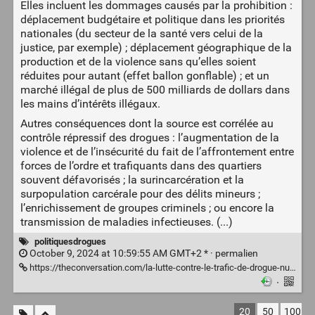
Elles incluent les dommages causés par la prohibition :
déplacement budgétaire et politique dans les priorités
nationales (du secteur de la santé vers celui de la
justice, par exemple) ; déplacement géographique de la
production et de la violence sans qu’elles soient
réduites pour autant (effet ballon gonflable) ; et un
marché illégal de plus de 500 milliards de dollars dans
les mains d’intérêts illégaux.
Autres conséquences dont la source est corrélée au
contrôle répressif des drogues : l’augmentation de la
violence et de l’insécurité du fait de l’affrontement entre
forces de l’ordre et trafiquants dans des quartiers
souvent défavorisés ; la surincarcération et la
surpopulation carcérale pour des délits mineurs ;
l’enrichissement de groupes criminels ; ou encore la
transmission de maladies infectieuses. (...)
politiquesdrogues
October 9, 2024 at 10:59:55 AM GMT+2 * ·
permalien
https://theconversation.com/la-lutte-contre-le-trafic-de-drogue-nuit-elle-aux-politiques-de-developpement-152886
·
20
50
100