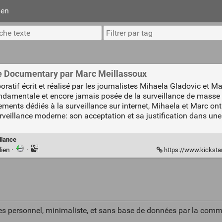
ien
e Documentary par Marc Meillassoux
if écrit et réalisé par les journalistes Mihaela Gladovic et Ma
fondamentale et encore jamais posée de la surveillance de masse
ements dédiés à la surveillance sur internet, Mihaela et Marc ont 
surveillance moderne: son acceptation et sa justification dans une
llance
lien
·
·
https://www.kickstart
es personnel, minimaliste, et sans base de données par la comm