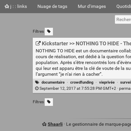
j : : links
Nuage de tags
Mur d'images
Quotid
Filtres
Kickstarter >> NOTHING TO HIDE - Th
NOTHING TO HIDE est un documentaire collaborat
cours de réalisation, est dédié à la question 
population. Après s’être rencontrés lors d’évèn
qui leur est apparu être la clé de voute de la 
l’argument “je n’ai rien à cacher”.
documentaire
·
crowdfunding
·
vieprivée
·
survei
September 12, 2017 at 7:55:28 PM GMT+2 ·
perma
Filtres
Shaarli
· Le gestionnaire de marque-pag