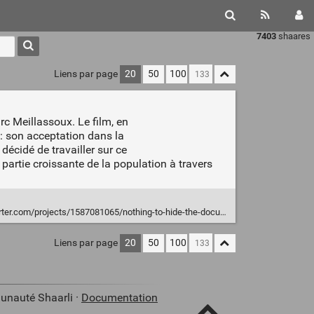
7403
shaares
Liens par page
20
50
100
rc Meillassoux. Le film, en
 : son acceptation dans la
décidé de travailler sur ce
 partie croissante de la population à travers
er.com/projects/1587081065/nothing-to-hide-the-documentary
Liens par page
20
50
100
unauté Shaarli ·
Documentation