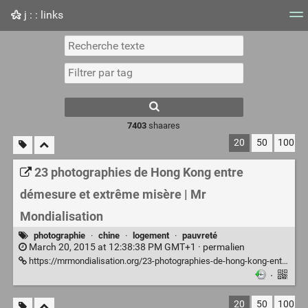
j : : links
Nuage de tags
Mur d'images
Quotidien
Flux RS
7403
shaares
20
50
100
23 photographies de Hong Kong entre
démesure et extrême misère | Mr
Mondialisation
photographie
·
chine
·
logement
·
pauvreté
March 20, 2015 at 12:38:38 PM GMT+1 ·
permalien
https://mrmondialisation.org/23-photographies-de-hong-kong-entre-demesure-et-extreme-misere/
·
20
50
100