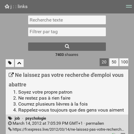
j : : links
Nuage de tags
Mur d'images
Quotidien
Flux RS
7403
shaares
20
50
100
Ne laissez pas votre recherche d'emploi vous
abattre
Soyez votre propre patron
Ne restez pas à rien faire
Courrez plusieurs lièvres à la fois
Rappelez-vous toujours que des gens vous aiment
job
·
psychologie
March 14, 2012 at 7:05:39 PM GMT+1 ·
permalien
https://fr.express.live/2012/03/14/ne-laissez-pas-votre-recherche-demploi-vous-abattre-exp-164034/