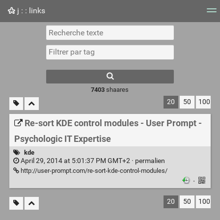
j : : links
Nuage de tags
Mur d'images
Quotidien
Flux RS
7403
shaares
20
50
100
Re-sort KDE control modules - User Prompt -
Psychologic IT Expertise
kde
April 29, 2014 at 5:01:37 PM GMT+2 ·
permalien
http://user-prompt.com/re-sort-kde-control-modules/
·
20
50
100