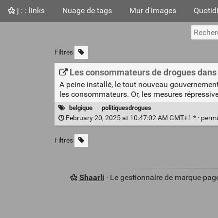
j : : links
Nuage de tags
Mur d'images
Quotid
Filtres
Les consommateurs de drogues dans le 
A peine installé, le tout nouveau gouvernement 
les consommateurs. Or, les mesures répressives
belgique
·
politiquesdrogues
February 20, 2025 at 10:47:02 AM GMT+1 * ·
perm
Filtres
Shaarli
· Le gestionnaire de marque-pag