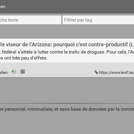
ien
viseur de l’Arizona: pourquoi c’est contre-productif (L
fédéral s’attèle à lutter contre le trafic de drogues. Pour cela, 
 ont très peu d’effets.
alien
·
·
https://www.levif.be/societe/sante/a
es personnel, minimaliste, et sans base de données par la comm