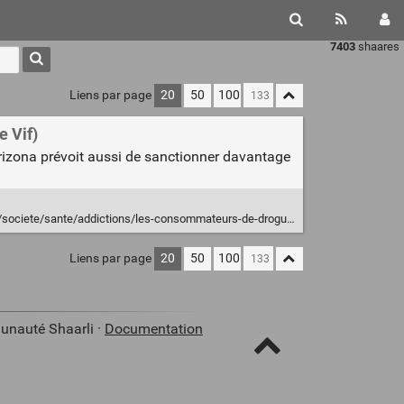
7403
shaares
Liens par page
20
50
100
e Vif)
l’Arizona prévoit aussi de sanctionner davantage
ddictions/les-consommateurs-de-drogues-dans-le-viseur-de-larizona-pourquoi-cest-contre-productif/
Liens par page
20
50
100
unauté Shaarli ·
Documentation