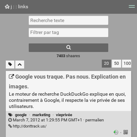
j : : links
Nuage de tags
Mur d'images
Quotidien
Flux RS
7403
shaares
20
50
100
Google vous traque. Pas nous. Explication en
images.
Le moteur de recherche DuckDuckGo explique en quoi,
contrairement à Google, il respecte la vie privée de ses
utilisateurs.
google
·
marketing
·
vieprivée
March 7, 2012 at 1:29:55 PM GMT+1 ·
permalien
http://donttrack.us/
·